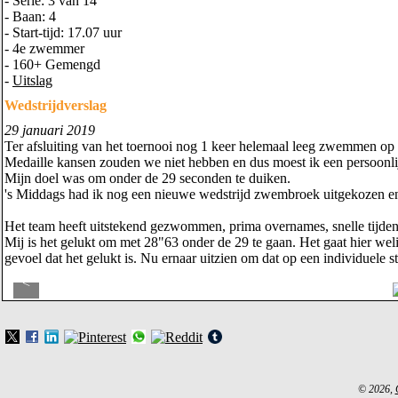
- Serie: 3 van 14
- Baan: 4
- Start-tijd: 17.07 uur
- 4e zwemmer
- 160+ Gemengd
-
Uitslag
Wedstrijdverslag
29 januari 2019
Ter afsluiting van het toernooi nog 1 keer helemaal leeg zwemmen op de
Medaille kansen zouden we niet hebben en dus moest ik een persoonlijk
Mijn doel was om onder de 29 seconden te duiken.
's Middags had ik nog een nieuwe wedstrijd zwembroek uitgekozen en w
Het team heeft uitstekend gezwommen, prima overnames, snelle tijden,
Mij is het gelukt om met 28"63 onder de 29 te gaan. Het gaat hier weli
gevoel dat het gelukt is. Nu ernaar uitzien om dat op een individuele s
<
© 2026,