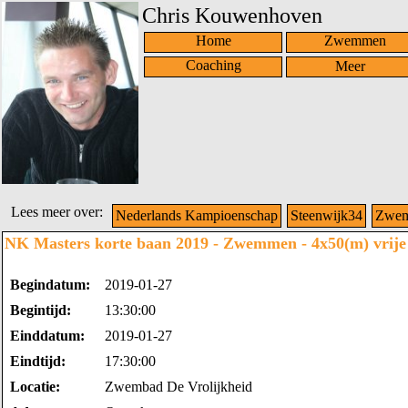
Chris Kouwenhoven
Home
Zwemmen
Coaching
Lees meer over:
Nederlands Kampioenschap
Steenwijk34
Zwe
NK Masters korte baan 2019 - Zwemmen - 4x50(m) vrije s
Begindatum:
2019-01-27
Begintijd:
13:30:00
Einddatum:
2019-01-27
Eindtijd:
17:30:00
Locatie:
Zwembad De Vrolijkheid