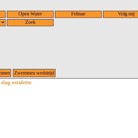
Open Water
Felinae
Volg mij
Zoek
mmen
Zwemmen wedstrijd
lag estafette