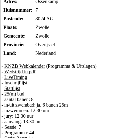
Adres:
Ossenkamp
Huisnummer:
7
Postcode:
8024 AG
Plaats:
Zwolle
Gemeente:
Zwolle
Provincie:
Overijssel
Land:
Nederland
-
KNZB Webkalender
(Programma & Uitslagen)
-
Wedstrijd in pdf
-
LiveTiming
-
Inschrijflijst
-
Startlijst
- 25(m) bad
- aantal banen: 8
- in/uit zwembad: ja, 6 banen 25m
- inzwemmen: 12.30 uur
- jury: 12.30 uur
- aanvang: 13.30 uur
- Sessie: 7
- Programma: 44