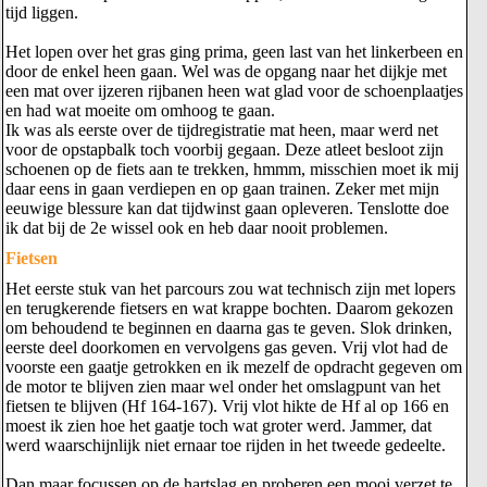
tijd liggen.
Het lopen over het gras ging prima, geen last van het linkerbeen en
door de enkel heen gaan. Wel was de opgang naar het dijkje met
een mat over ijzeren rijbanen heen wat glad voor de schoenplaatjes
en had wat moeite om omhoog te gaan.
Ik was als eerste over de tijdregistratie mat heen, maar werd net
voor de opstapbalk toch voorbij gegaan. Deze atleet besloot zijn
schoenen op de fiets aan te trekken, hmmm, misschien moet ik mij
daar eens in gaan verdiepen en op gaan trainen. Zeker met mijn
eeuwige blessure kan dat tijdwinst gaan opleveren. Tenslotte doe
ik dat bij de 2e wissel ook en heb daar nooit problemen.
Fietsen
Het eerste stuk van het parcours zou wat technisch zijn met lopers
en terugkerende fietsers en wat krappe bochten. Daarom gekozen
om behoudend te beginnen en daarna gas te geven. Slok drinken,
eerste deel doorkomen en vervolgens gas geven. Vrij vlot had de
voorste een gaatje getrokken en ik mezelf de opdracht gegeven om
de motor te blijven zien maar wel onder het omslagpunt van het
fietsen te blijven (Hf 164-167). Vrij vlot hikte de Hf al op 166 en
moest ik zien hoe het gaatje toch wat groter werd. Jammer, dat
werd waarschijnlijk niet ernaar toe rijden in het tweede gedeelte.
Dan maar focussen op de hartslag en proberen een mooi verzet te