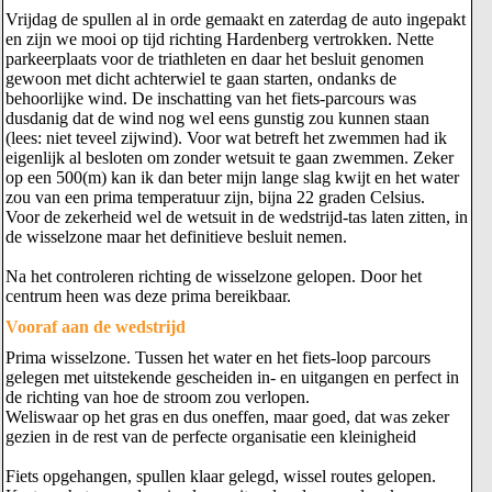
Vrijdag de spullen al in orde gemaakt en zaterdag de auto ingepakt
en zijn we mooi op tijd richting Hardenberg vertrokken. Nette
parkeerplaats voor de triathleten en daar het besluit genomen
gewoon met dicht achterwiel te gaan starten, ondanks de
behoorlijke wind. De inschatting van het fiets-parcours was
dusdanig dat de wind nog wel eens gunstig zou kunnen staan
(lees: niet teveel zijwind). Voor wat betreft het zwemmen had ik
eigenlijk al besloten om zonder wetsuit te gaan zwemmen. Zeker
op een 500(m) kan ik dan beter mijn lange slag kwijt en het water
zou van een prima temperatuur zijn, bijna 22 graden Celsius.
Voor de zekerheid wel de wetsuit in de wedstrijd-tas laten zitten, in
de wisselzone maar het definitieve besluit nemen.
Na het controleren richting de wisselzone gelopen. Door het
centrum heen was deze prima bereikbaar.
Vooraf aan de wedstrijd
Prima wisselzone. Tussen het water en het fiets-loop parcours
gelegen met uitstekende gescheiden in- en uitgangen en perfect in
de richting van hoe de stroom zou verlopen.
Weliswaar op het gras en dus oneffen, maar goed, dat was zeker
gezien in de rest van de perfecte organisatie een kleinigheid
Fiets opgehangen, spullen klaar gelegd, wissel routes gelopen.