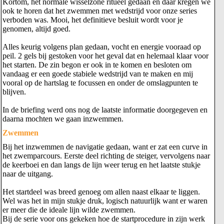
Kortom, het normale wisselzone ritueel gedaan en daar kregen we
ook te horen dat het zwemmen met wedstrijd voor onze series
verboden was. Mooi, het definitieve besluit wordt voor je
genomen, altijd goed.
Alles keurig volgens plan gedaan, vocht en energie vooraad op
peil. 2 gels bij gestoken voor het geval dat en helemaal klaar voor
het starten. De zin begon er ook in te komen en besloten om
vandaag er een goede stabiele wedstrijd van te maken en mij
vooral op de hartslag te focussen en onder de omslagpunten te
blijven.
In de briefing werd ons nog de laatste informatie doorgegeven en
daarna mochten we gaan inzwemmen.
Zwemmen
Bij het inzwemmen de navigatie gedaan, want er zat een curve in
het zwemparcours. Eerste deel richting de steiger, vervolgens naar
de keerboei en dan langs de lijn weer terug en het laatste stukje
naar de uitgang.
Het startdeel was breed genoeg om allen naast elkaar te liggen.
Wel was het in mijn stukje druk, logisch natuurlijk want er waren
er meer die de ideale lijn wilde zwemmen.
Bij de serie voor ons gekeken hoe de startprocedure in zijn werk