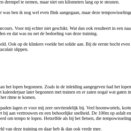
een drempel te nemen, maar niet om kilometers lang op te steunen.
er was ben ik nog wel even flink aangegaan, maar deze tempowisselinge
rcours. Voor mij echter niet geschikt. Wat dan ook resulteert in een naa
den en dat was nu net de bedoeling van deze training.
ield. Ook op de klinkers voelde het solide aan. Bij de eerste bocht even
culair slippen.
aan het lopen begonnen. Zoals in de inleiding aangegeven had het lope
 kalenderjaar later begonnen met trainen en er zaten nogal wat gaten i
het ritme te komen.
paden lagen er voor mij zeer onvriendelijk bij. Veel boomwortels, kort
t bij aan vertrouwen en een behoorlijke snelheid. De 100m op asfalt en
erd om tempo te lopen. Hetzelfde als bij het fietsen, die tempowisselin
eld van deze training en daar heb ik dan ook vrede mee.