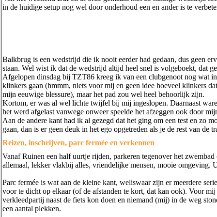
in de huidige setup nog wel door onderhoud een en ander is te verbete
Balkbrug is een wedstrijd die ik nooit eerder had gedaan, dus geen erv
staan. Wel wist ik dat de wedstrijd altijd heel snel is volgeboekt, dat 
Afgelopen dinsdag bij TZT86 kreeg ik van een clubgenoot nog wat ins
klinkers gaan (hmmm, niets voor mij en geen idee hoeveel klinkers dat 
mijn eeuwige blessure), maar het pad zou wel heel behoorlijk zijn.
Kortom, er was al wel lichte twijfel bij mij ingeslopen. Daarnaast wa
het werd afgelast vanwege onweer speelde het afzeggen ook door mij
Aan de andere kant had ik al gezegd dat het ging om een test en zo mo
gaan, dan is er geen deuk in het ego opgetreden als je de rest van de tra
Reizen, inschrijven, parc fermée en verkennen
Vanaf Ruinen een half uurtje rijden, parkeren tegenover het zwembad 
allemaal, lekker vlakbij alles, vriendelijke mensen, mooie omgeving. 
Parc fermée is wat aan de kleine kant, weliswaar zijn er meerdere series
voor te dicht op elkaar (of de afstanden te kort, dat kan ook). Voor m
verkleedpartij naast de fiets kon doen en niemand (mij) in de weg sto
een aantal plekken.