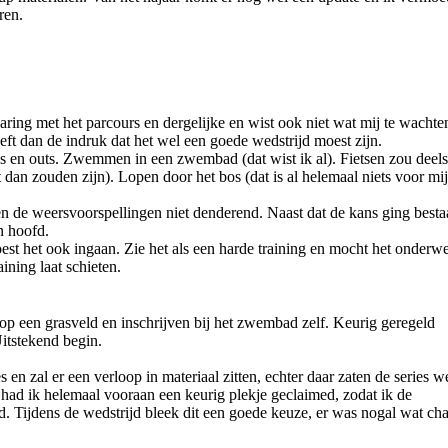
ren.
aring met het parcours en dergelijke en wist ook niet wat mij te wachte
geeft dan de indruk dat het wel een goede wedstrijd moest zijn.
 en outs. Zwemmen in een zwembad (dat wist ik al). Fietsen zou deels
dan zouden zijn). Lopen door het bos (dat is al helemaal niets voor mij
ren de weersvoorspellingen niet denderend. Naast dat de kans ging besta
n hoofd.
est het ook ingaan. Zie het als een harde training en mocht het onderwe
ining laat schieten.
op een grasveld en inschrijven bij het zwembad zelf. Keurig geregeld
Uitstekend begin.
 en zal er een verloop in materiaal zitten, echter daar zaten de series w
ij had ik helemaal vooraan een keurig plekje geclaimed, zodat ik de
nd. Tijdens de wedstrijd bleek dit een goede keuze, er was nogal wat ch