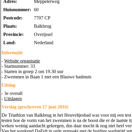
Adres:
Meppelerweg
Huisnummer:
60
Postcode:
7707 CP
Plaats:
Balkbrug
Provincie:
Overijssel
Land:
Nederland
Informatie
-
Website organisatie
- Startnummer: 33
- Starten in groep 2 om 19.30 uur
- Zwemmen in Baan 1 met een Blauwe badmuts
Uitslag
- 3e overall
-
Uitslagen
Verslag (geschreven 17 juni 2016)
De Triathlon van Balkbrug in het Heuveltjesbad was voor mij een test
testen hoe de vorm van het zwemmen is na de boost die er de laatste t
weken weinig aandacht gekregen, dus daar mocht ik nog niet heel veel
Van het weekend DaFelt in orde gemaakt met de huidige wedstrijd set