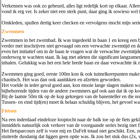
Verkennen was ook zo gebeurd, alles ligt redelijk kort op elkaar. Alle
vond ik erg ver. Is zeker niet een sterk punt, daar ging ik sowieso wel fl
Omkleden, spullen dertig keer checken en vervolgens mocht mijn serie 
Zwemmen
Zwemmen in het zwembad. Ik was ingedeeld in baan 1 en kreeg een bl
verder met inschrijven niet gevraagd om een verwachte zwemtijd en d
even het initiatief om in de baan te vragen wat de verwachte zwemtijde
onderweg te wachten staat. Ik lag met atleten die significant langz
inhalen. Gelukkig was het een hele brede baan en daar verwachtte ik 
Zwemmen ging goed, eerste 100m kon ik ook tuimelkeerpunten maken.
chaotisch. Het was dan ook aantikken en afzetten geworden.
Het voelde in ieder geval goed aan, kon mooie lange slagen maken waa
bijbehorende tijden van de andere zwemmers gaf ook aan dat ik op k
Bij de laatste 50m tik op de kop gekregen van de banenteller en die 
Tussen- en eind tijd(en) moet ik helaas schuldig blijven, het gevoel wa
Fietsen
Na een inderdaad eindeloze looptocht naar de balk toe op de fiets gek
inmiddels natuurlijk ook verkeer van de voorgaande series bezig met f
Het fietsparcours zelf is voor mij en DaFelt totaal niet geschikt. Een
stuiterde dusdanig dat liggen geen optie was. Ik zou het stuk dus (2x