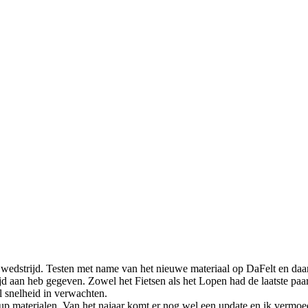
 wedstrijd. Testen met name van het nieuwe materiaal op DaFelt en daa
ijd aan heb gegeven. Zowel het Fietsen als het Lopen had de laatste paa
 snelheid in verwachten.
up materialen. Van het najaar komt er nog wel een update en ik vermoe