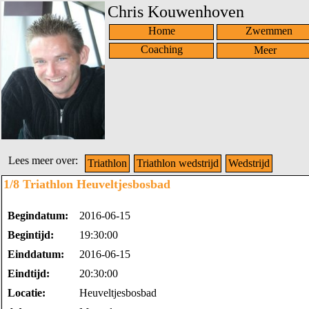
Chris Kouwenhoven
Home
Zwemmen
Coaching
Lees meer over:
Triathlon
Triathlon wedstrijd
Wedstrijd
1/8 Triathlon Heuveltjesbosbad
Begindatum:
2016-06-15
Begintijd:
19:30:00
Einddatum:
2016-06-15
Eindtijd:
20:30:00
Locatie:
Heuveltjesbosbad