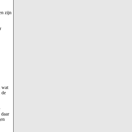
n zijn
r
n wat
n de
e
 daar
gen