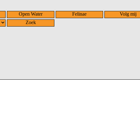
Open Water
Felinae
Volg mij
Zoek