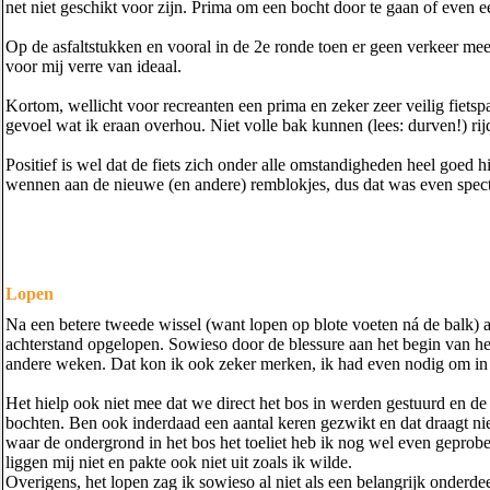
net niet geschikt voor zijn. Prima om een bocht door te gaan of even 
Op de asfaltstukken en vooral in de 2e ronde toen er geen verkeer me
voor mij verre van ideaal.
Kortom, wellicht voor recreanten een prima en zeker zeer veilig fietspa
gevoel wat ik eraan overhou. Niet volle bak kunnen (lees: durven!) rij
Positief is wel dat de fiets zich onder alle omstandigheden heel goed h
wennen aan de nieuwe (en andere) remblokjes, dus dat was even specta
Lopen
Na een betere tweede wissel (want lopen op blote voeten ná de balk) 
achterstand opgelopen. Sowieso door de blessure aan het begin van het
andere weken. Dat kon ik ook zeker merken, ik had even nodig om in 
Het hielp ook niet mee dat we direct het bos in werden gestuurd en de 
bochten. Ben ook inderdaad een aantal keren gezwikt en dat draagt nie
waar de ondergrond in het bos het toeliet heb ik nog wel even geprobe
liggen mij niet en pakte ook niet uit zoals ik wilde.
Overigens, het lopen zag ik sowieso al niet als een belangrijk onderde