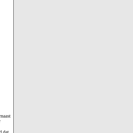
rnaast
r
d dat