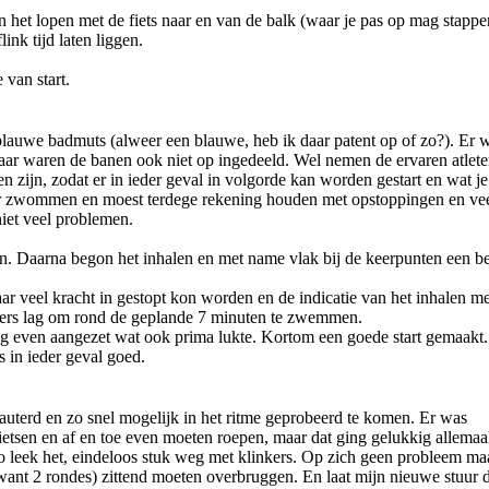
en het lopen met de fiets naar en van de balk (waar je pas op mag stappe
ink tijd laten liggen.
van start.
auwe badmuts (alweer een blauwe, heb ik daar patent op of zo?). Er 
aar waren de banen ook niet op ingedeeld. Wel nemen de ervaren atlet
n zijn, zodat er in ieder geval in volgorde kan worden gestart en wat je
amer zwommen en moest terdege rekening houden met opstoppingen en ve
niet veel problemen.
 Daarna begon het inhalen en met name vlak bij de keerpunten een be
r veel kracht in gestopt kon worden en de indicatie van het inhalen me
oers lag om rond de geplande 7 minuten te zwemmen.
nog even aangezet wat ook prima lukte. Kortom een goede start gemaakt.
s in ieder geval goed.
lauterd en zo snel mogelijk in het ritme geprobeerd te komen. Er was
ietsen en af en toe even moeten roepen, maar dat ging gelukkig allemaa
, zo leek het, eindeloos stuk weg met klinkers. Op zich geen probleem ma
, want 2 rondes) zittend moeten overbruggen. En laat mijn nieuwe stuur 