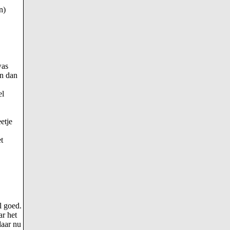
n)
was
en dan
el
etje
t
l goed.
ar het
daar nu