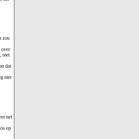
n zou
 over
, met
an dat
g niet
eer net
aos op