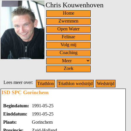
Chris Kouwenhoven
Home
Zwemmen
Open Water
Felinae
Volg mij
Coaching
Zoek
Lees meer over:
Triathlon
Triathlon wedstrijd
Wedstrijd
ISD SPC Gorinchem
Begindatum:
1991-05-25
Einddatum:
1991-05-25
Plaats:
Gorinchem
Provincie:
Zuid-Holland