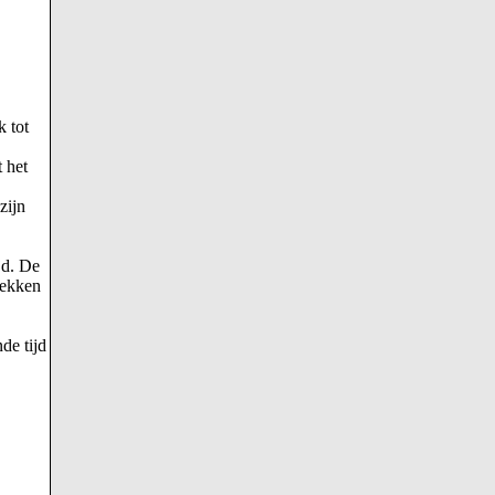
k tot
 het
zijn
jd. De
rekken
de tijd