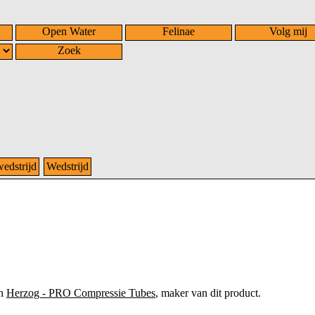
Open Water
Felinae
Volg mij
Zoek
wedstrijd
Wedstrijd
an
Herzog - PRO Compressie Tubes
, maker van dit product.