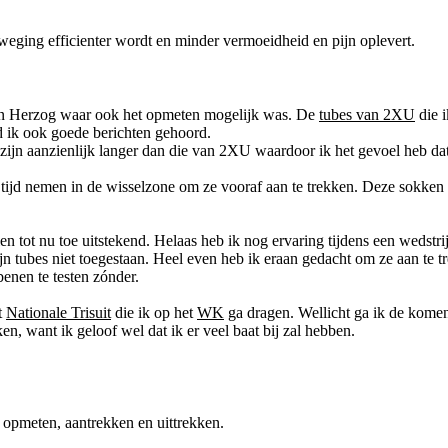
eging efficienter wordt en minder vermoeidheid en pijn oplevert.
n Herzog waar ook het opmeten mogelijk was. De
tubes van 2XU
die i
d ik ook goede berichten gehoord.
 zijn aanzienlijk langer dan die van 2XU waardoor ik het gevoel heb dat
de tijd nemen in de wisselzone om ze vooraf aan te trekken. Deze sokken 
en tot nu toe uitstekend. Helaas heb ik nog ervaring tijdens een wedstri
tubes niet toegestaan. Heel even heb ik eraan gedacht om ze aan te t
enen te testen zónder.
t
Nationale Trisuit
die ik op het
WK
ga dragen. Wellicht ga ik de komen
n, want ik geloof wel dat ik er veel baat bij zal hebben.
et opmeten, aantrekken en uittrekken.