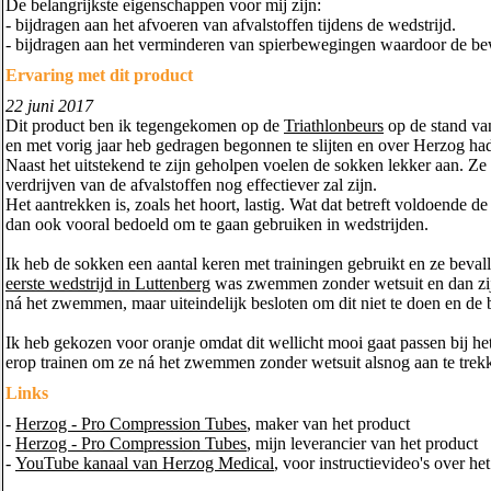
De belangrijkste eigenschappen voor mij zijn:
- bijdragen aan het afvoeren van afvalstoffen tijdens de wedstrijd.
- bijdragen aan het verminderen van spierbewegingen waardoor de bew
Ervaring met dit product
22 juni 2017
Dit product ben ik tegengekomen op de
Triathlonbeurs
op de stand va
en met vorig jaar heb gedragen begonnen te slijten en over Herzog ha
Naast het uitstekend te zijn geholpen voelen de sokken lekker aan. Ze
verdrijven van de afvalstoffen nog effectiever zal zijn.
Het aantrekken is, zoals het hoort, lastig. Wat dat betreft voldoende 
dan ook vooral bedoeld om te gaan gebruiken in wedstrijden.
Ik heb de sokken een aantal keren met trainingen gebruikt en ze bevall
eerste wedstrijd in Luttenberg
was zwemmen zonder wetsuit en dan zijn 
ná het zwemmen, maar uiteindelijk besloten om dit niet te doen en de b
Ik heb gekozen voor oranje omdat dit wellicht mooi gaat passen bij he
erop trainen om ze ná het zwemmen zonder wetsuit alsnog aan te trekke
Links
-
Herzog - Pro Compression Tubes
, maker van het product
-
Herzog - Pro Compression Tubes
, mijn leverancier van het product
-
YouTube kanaal van Herzog Medical
, voor instructievideo's over h