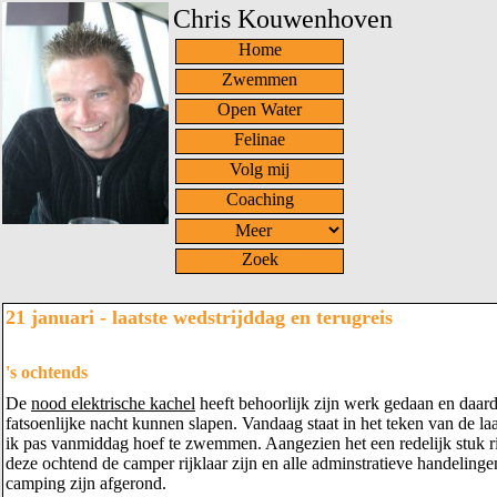
Chris Kouwenhoven
Home
Zwemmen
Open Water
Felinae
Volg mij
Coaching
Zoek
21 januari - laatste wedstrijddag en terugreis
's ochtends
De
nood elektrische kachel
heeft behoorlijk zijn werk gedaan en daar
fatsoenlijke nacht kunnen slapen. Vandaag staat in het teken van de laa
ik pas vanmiddag hoef te zwemmen. Aangezien het een redelijk stuk ri
deze ochtend de camper rijklaar zijn en alle adminstratieve handeling
camping zijn afgerond.