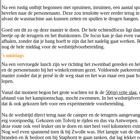
Na een rustig ontbijt begonnen met opruimen, inruimen, een aantal spu
hevelen naar de personenauto. Deze zou tenslotte weer eerder terug in
alvast de wasmachine aan kunnen zetten en spullen te drogen hangen.
Goed om dit zo op deze manier te doen. De hele ochtendfocus ligt dan
beetje op de terugreis en het thuiskomen. De focus kan je dan even va
afhalen, zonder dat je bang hoeft te zijn dat het nadelig gaat werken. I
nog de hele middag voor de wedstrijdvoorbereiding.
's middags
Na een vervroegde lunch zijn we richting het zwembad gereden en h
en de personenauto bij het winkelcentrum gezet. Voldoende parkeerru
manier zonder dat je persé in de weg staat en het was maar een paar 
lopen.
Vanaf dat moment begon het grote wachten tot ik de
50(m) vrije slag
, 
afstand van het kampioenschap, mocht zwemmen. In het wedstrijdversl
dat ik ook gekozen heb voor een experimentele voorbereiding.
Na de wedstrijd direct terug naar de camper en de terugreis aangevan
erg voorspoedig. Gekozen om Tolvrij te rijden en dus via Antwerpen.
deze route ook veel leuker om te doen en niet heel veel kilometers extr
Nog wel even spannend toen ik bij Zwolle was. Het lampje van de die
branden en ik besloot om bij Staphorst te gaan tanken, dat lag lekker o