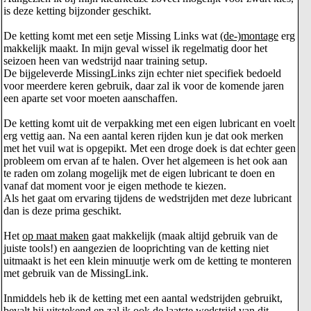
is deze ketting bijzonder geschikt.
De ketting komt met een setje Missing Links wat
(de-)montage
erg
makkelijk maakt. In mijn geval wissel ik regelmatig door het
seizoen heen van wedstrijd naar training setup.
De bijgeleverde MissingLinks zijn echter niet specifiek bedoeld
voor meerdere keren gebruik, daar zal ik voor de komende jaren
een aparte set voor moeten aanschaffen.
De ketting komt uit de verpakking met een eigen lubricant en voelt
erg vettig aan. Na een aantal keren rijden kun je dat ook merken
met het vuil wat is opgepikt. Met een droge doek is dat echter geen
probleem om ervan af te halen. Over het algemeen is het ook aan
te raden om zolang mogelijk met de eigen lubricant te doen en
vanaf dat moment voor je eigen methode te kiezen.
Als het gaat om ervaring tijdens de wedstrijden met deze lubricant
dan is deze prima geschikt.
Het
op maat maken
gaat makkelijk (maak altijd gebruik van de
juiste tools!) en aangezien de looprichting van de ketting niet
uitmaakt is het een klein minuutje werk om de ketting te monteren
met gebruik van de MissingLink.
Inmiddels heb ik de ketting met een aantal wedstrijden gebruikt,
bevalt hij uitstekend en zal ik ook de laatste wedstrijd van dit