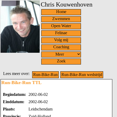
Chris Kouwenhoven
Home
Zwemmen
Open Water
Felinae
Volg mij
Coaching
Zoek
Lees meer over:
Run-Bike-Run
Run-Bike-Run wedstrijd
Run-Bike-Run TTL
Begindatum:
2002-06-02
Einddatum:
2002-06-02
Plaats:
Leidschendam
Provincie:
Zuid-Holland