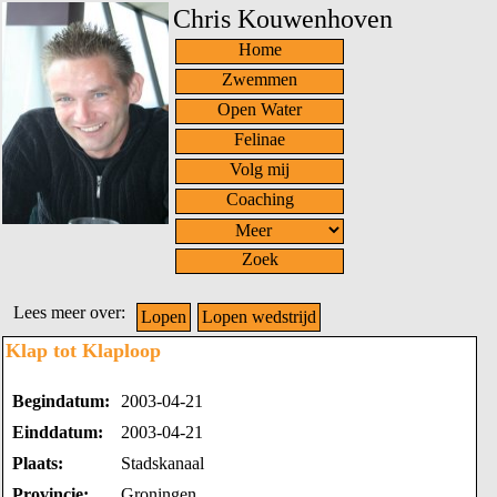
Chris Kouwenhoven
Home
Zwemmen
Open Water
Felinae
Volg mij
Coaching
Zoek
Lees meer over:
Lopen
Lopen wedstrijd
Klap tot Klaploop
Begindatum:
2003-04-21
Einddatum:
2003-04-21
Plaats:
Stadskanaal
Provincie:
Groningen