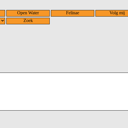
Open Water
Felinae
Volg mij
Zoek