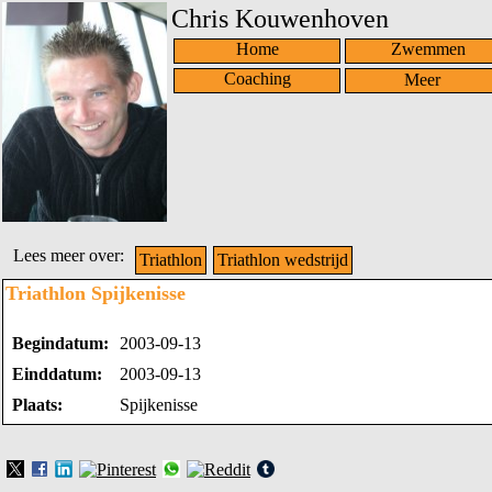
Chris Kouwenhoven
Home
Zwemmen
Coaching
Lees meer over:
Triathlon
Triathlon wedstrijd
Triathlon Spijkenisse
Begindatum:
2003-09-13
Einddatum:
2003-09-13
Plaats:
Spijkenisse