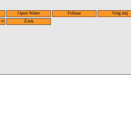
Open Water
Felinae
Volg mij
Zoek