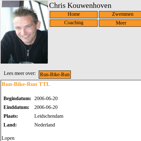
Chris Kouwenhoven
Home
Zwemmen
Coaching
Lees meer over:
Run-Bike-Run
Run-Bike-Run TTL
Begindatum:
2006-06-20
Einddatum:
2006-06-20
Plaats:
Leidschendam
Land:
Nederland
Lopen