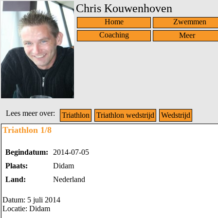
Chris Kouwenhoven
Home
Zwemmen
Coaching
Lees meer over:
Triathlon
Triathlon wedstrijd
Wedstrijd
Triathlon 1/8
Begindatum:
2014-07-05
Plaats:
Didam
Land:
Nederland
Datum: 5 juli 2014
Locatie: Didam