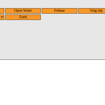
Open Water
Felinae
Volg mij
Zoek