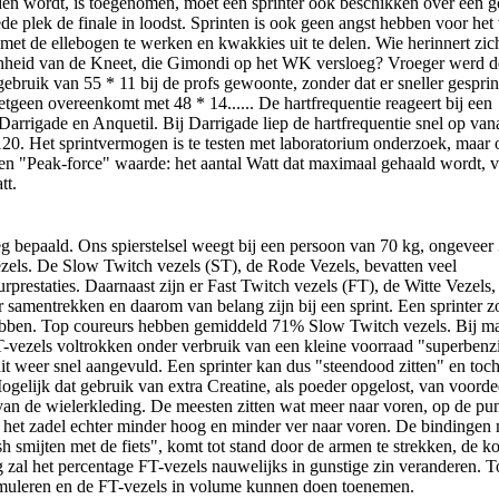
reden wordt, is toegenomen, moet een sprinter ook beschikken over een 
plek de finale in loodst. Sprinten is ook geen angst hebben voor het 
 met de ellebogen te werken en kwakkies uit te delen. Wie herinnert zi
enheid van de Kneet, die Gimondi op het WK versloeg? Vroeger werd d
ebruik van 55 * 11 bij de profs gewoonte, zonder dat er sneller gesprin
tgeen overeenkomt met 48 * 14...... De hartfrequentie reageert bij een
t Darrigade en Anquetil. Bij Darrigade liep de hartfrequentie snel op van
 120. Het sprintvermogen is te testen met laboratorium onderzoek, maar
en "Peak-force" waarde: het aantal Watt dat maximaal gehaald wordt, v
tt.
eg bepaald. Ons spierstelsel weegt bij een persoon van 70 kg, ongeveer
zels. De Slow Twitch vezels (ST), de Rode Vezels, bevatten veel
rprestaties. Daarnaast zijn er Fast Twitch vezels (FT), de Witte Vezels,
r samentrekken en daarom van belang zijn bij een sprint. Een sprinter z
 hebben. Top coureurs hebben gemiddeld 71% Slow Twitch vezels. Bij m
FT-vezels voltrokken onder verbruik van een kleine voorraad "superbenz
 weer snel aangevuld. Een sprinter kan dus "steendood zitten" en toc
ogelijk dat gebruik van extra Creatine, als poeder opgelost, van voorde
ur van de wielerkleding. De meesten zitten wat meer naar voren, op de pu
aat het zadel echter minder hoog en minder ver naar voren. De bindingen
 smijten met de fiets", komt tot stand door de armen te strekken, de k
g zal het percentage FT-vezels nauwelijks in gunstige zin veranderen. 
stimuleren en de FT-vezels in volume kunnen doen toenemen.