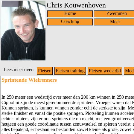
Chris Kouwenhoven
Home
Zwemmen
Coaching
Lees meer over:
Fietsen
Fietsen training
Fietsen wedstrijd
Med
Sprintende Wielrenners
In 250 meter een wedstrijd over meer dan 200 km winnen in 250 meter?
Cippolini zijn de meest gerenommeerde sprinters. Vroeger waren dat R
Kunnen sprinten, is kunnen winnen zonder echt de sterkste te zijn. Mee
sterke finisher en vanaf die positie springen. Plotseling kunnen accel
echte sprinters, zijn er ook sprinters die op macht, met een groot verz
hetgeen een goede coördinatie tussen zenuwstelsel en spieren vereist, 
alles bepalend, er bestaan en bestonden zowel kleine als grote, zowe