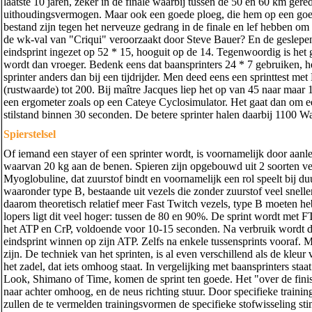
laatste 10 jaren, zeker in de finale waarbij tussen de 50 en 60 km ge
uithoudingsvermogen. Maar ook een goede ploeg, die hem op een goede 
bestand zijn tegen het nerveuze gedrang in de finale en lef hebben om
de wk-val van "Criqui" veroorzaakt door Steve Bauer? En de geslep
eindsprint ingezet op 52 * 15, hooguit op de 14. Tegenwoordig is het g
wordt dan vroeger. Bedenk eens dat baansprinters 24 * 7 gebruiken, he
sprinter anders dan bij een tijdrijder. Men deed eens een sprinttest me
(rustwaarde) tot 200. Bij maître Jacques liep het op van 45 naar maar
een ergometer zoals op een Cateye Cyclosimulator. Het gaat dan om e
stilstand binnen 30 seconden. De betere sprinter halen daarbij 1100 Wa
Spierstelsel
Of iemand een stayer of een sprinter wordt, is voornamelijk door aanl
waarvan 20 kg aan de benen. Spieren zijn opgebouwd uit 2 soorten ve
Myoglobuline, dat zuurstof bindt en voornamelijk een rol speelt bij duu
waaronder type B, bestaande uit vezels die zonder zuurstof veel snelle
daarom theoretisch relatief meer Fast Twitch vezels, type B moeten
lopers ligt dit veel hoger: tussen de 80 en 90%. De sprint wordt met 
het ATP en CrP, voldoende voor 10-15 seconden. Na verbruik wordt dit
eindsprint winnen op zijn ATP. Zelfs na enkele tussensprints vooraf. M
zijn. De techniek van het sprinten, is al even verschillend als de kle
het zadel, dat iets omhoog staat. In vergelijking met baansprinters st
Look, Shimano of Time, komen de sprint ten goede. Het "over de finish
naar achter omhoog, en de neus richting stuur. Door specifieke trainin
zullen de te vermelden trainingsvormen de specifieke stofwisseling 