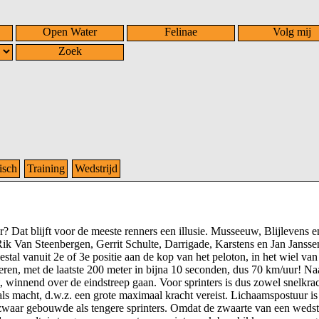
Open Water
Felinae
Volg mij
Zoek
isch
Training
Wedstrijd
 Dat blijft voor de meeste renners een illusie. Musseeuw, Blijlevens e
ik Van Steenbergen, Gerrit Schulte, Darrigade, Karstens en Jan Jansse
stal vanuit 2e of 3e positie aan de kop van het peloton, in het wiel van
ereren, met de laatste 200 meter in bijna 10 seconden, dus 70 km/uur! Na
et, winnend over de eindstreep gaan. Voor sprinters is dus zowel snelkrac
als macht, d.w.z. een grote maximaal kracht vereist. Lichaamspostuur is 
l zwaar gebouwde als tengere sprinters. Omdat de zwaarte van een wedst