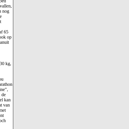
goed
vallen,
ch nog
e
t
af 65
 ook op
anuit
 30 kg,
ou
arathon
ine",
h de
el kan
nt van
 met
ont
Toch