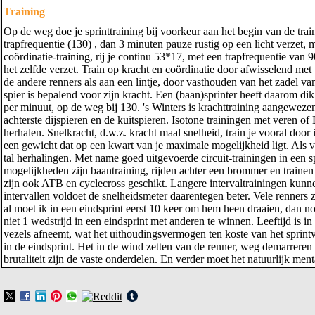
Training
Op de weg doe je sprinttraining bij voorkeur aan het begin van de tr
trapfrequentie (130) , dan 3 minuten pauze rustig op een licht verzet, 
coördinatie-training, rij je continu 53*17, met een trapfrequentie van 
het zelfde verzet. Train op kracht en coördinatie door afwisselend met
de andere renners als aan een lintje, door vasthouden van het zadel v
spier is bepalend voor zijn kracht. Een (baan)sprinter heeft daarom dik
per minuut, op de weg bij 130. 's Winters is krachttraining aangeweze
achterste dijspieren en de kuitspieren. Isotone trainingen met veren 
herhalen. Snelkracht, d.w.z. kracht maal snelheid, train je vooral door
een gewicht dat op een kwart van je maximale mogelijkheid ligt. Als vo
tal herhalingen. Met name goed uitgevoerde circuit-trainingen in een s
mogelijkheden zijn baantraining, rijden achter een brommer en trainen
zijn ook ATB en cyclecross geschikt. Langere intervaltrainingen kunne
intervallen voldoet de snelheidsmeter daarentegen beter. Vele renners 
al moet ik in een eindsprint eerst 10 keer om hem heen draaien, dan no
niet 1 wedstrijd in een eindsprint met anderen te winnen. Leeftijd is
vezels afneemt, wat het uithoudingsvermogen ten koste van het sprint
in de eindsprint. Het in de wind zetten van de renner, weg demarreren
brutaliteit zijn de vaste onderdelen. En verder moet het natuurlijk menta