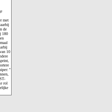
ge
er met
aarbij
an de
ij 180
 en
 maal
arbij
 van 10
Andere
print,
ortere
iper: "
ennen,
/ST-
e rol
elijke