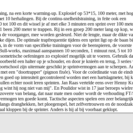
aining, na een korte warming-up. Explosief op 53*15, 100 meter, met ho
met 10 herhalingen. Bij de continu-snelheidstraining, in feite ook een
90 tot 100 en dit wissel je af met elke 3 minuten een sprint over 100 met
 1 been 200 meter te trappen. Rij in een groep 200 meter lang op kop, w
an de voorganger, mee worden gesleurd. Niet de lengte, maar de dikte v
ke dijen. De optimale trapfrequentie tijdens een sprint ligt op de baan b
n, in de vorm van specifieke trainingen voor de beenspieren, de voorste
of Bull-works, maximaal aanspannen 10 seconden, 1 minuut rust, 5 tot 10
 isometrische oefeningen zo explosief mogelijk uit te voeren. Gebruik da
orbeeld een halter op je schouder, en door je knieën en terug, 3 series
portschool zijn uitermate geschikt je sprintvermogen aan te scherpen. 
 met een "doortrapper" (pignon fixée). Voor de coördinatie van de einds
n goed op intensiteit gecontroleerd worden met een hartslagmeter, bij k
zullen echter nooit leren sprinten. Jan Raas vertelde eens over Henny Ku
g wint hij nog niet van mij". En Poulidor wist in 17 jaar beroeps wielr
 in zoverre van belang, dat naar mate men ouder wordt de verhouding FT
vermogen ten goede komt. Tactische aspecten spelen een zeer belangrijk
 langs dranghekken, het ploegenspel, het zelfvertrouwen en de noodzak
al kloppen bij de sprinter. Anders is hij al bij voorbaat geklopt.