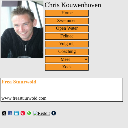
Chris Kouwenhoven
Home
Zwemmen
Open Water
Felinae
Volg mij
Coaching
Zoek
Frea Stuurwold
www.freastuurwold.com