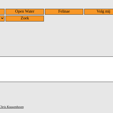
Open Water
Felinae
Volg mij
Zoek
Chris Kouwenhoven