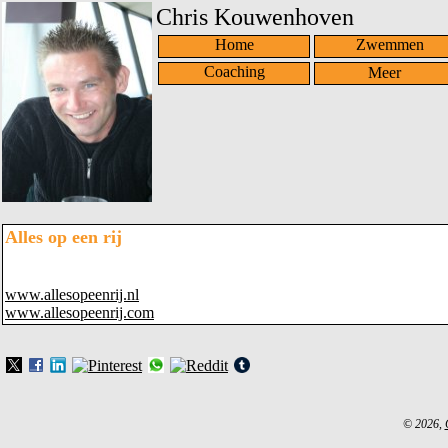
Chris Kouwenhoven
Home
Zwemmen
Coaching
Alles op een rij
www.allesopeenrij.nl
www.allesopeenrij.com
© 2026,