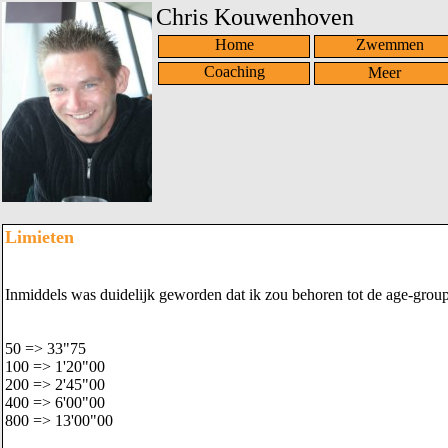
Chris Kouwenhoven
Home
Zwemmen
Coaching
Limieten
Inmiddels was duidelijk geworden dat ik zou behoren tot de age-group 
50 => 33"75
100 => 1'20"00
200 => 2'45"00
400 => 6'00"00
800 => 13'00"00