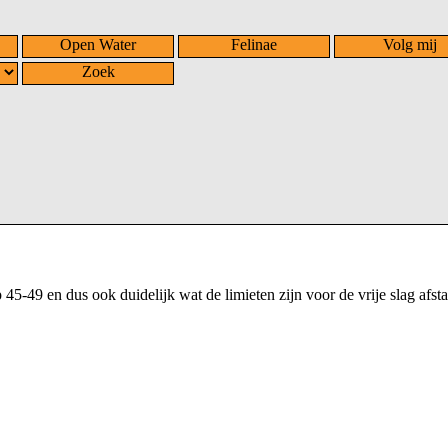
Open Water
Felinae
Volg mij
Zoek
45-49 en dus ook duidelijk wat de limieten zijn voor de vrije slag afst