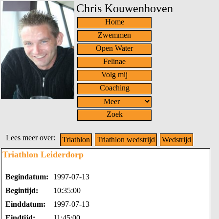
Chris Kouwenhoven
Home
Zwemmen
Open Water
Felinae
Volg mij
Coaching
Zoek
Lees meer over:
Triathlon
Triathlon wedstrijd
Wedstrijd
Triathlon Leiderdorp
Begindatum:
1997-07-13
Begintijd:
10:35:00
Einddatum:
1997-07-13
Eindtijd:
11:45:00