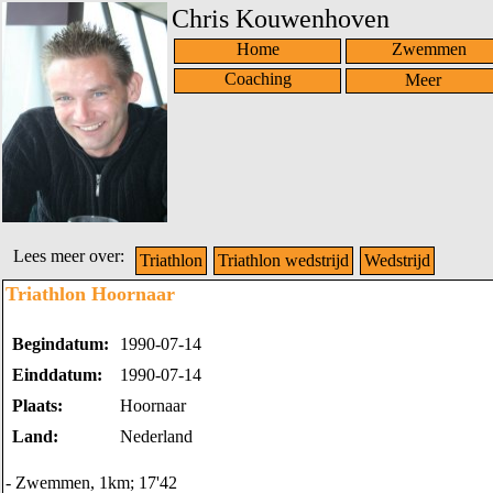
Chris Kouwenhoven
Home
Zwemmen
Coaching
Lees meer over:
Triathlon
Triathlon wedstrijd
Wedstrijd
Triathlon Hoornaar
Begindatum:
1990-07-14
Einddatum:
1990-07-14
Plaats:
Hoornaar
Land:
Nederland
- Zwemmen, 1km; 17'42