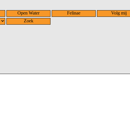
Open Water
Felinae
Volg mij
Zoek