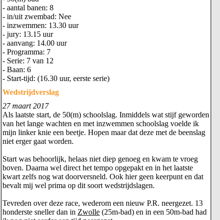
- aantal banen: 8
- in/uit zwembad: Nee
- inzwemmen: 13.30 uur
- jury: 13.15 uur
- aanvang: 14.00 uur
- Programma: 7
- Serie: 7 van 12
- Baan: 6
- Start-tijd: (16.30 uur, eerste serie)
Wedstrijdverslag
27 maart 2017
Als laatste start, de 50(m) schoolslag. Inmiddels wat stijf geworden
van het lange wachten en met inzwemmen schoolslag voelde ik
mijn linker knie een beetje. Hopen maar dat deze met de beenslag
niet erger gaat worden.
Start was behoorlijk, helaas niet diep genoeg en kwam te vroeg
boven. Daarna wel direct het tempo opgepakt en in het laatste
kwart zelfs nog wat doorversneld. Ook hier geen keerpunt en dat
bevalt mij wel prima op dit soort wedstrijdslagen.
Tevreden over deze race, wederom een nieuw P.R. neergezet. 13
honderste sneller dan in
Zwolle
(25m-bad) en in een 50m-bad had