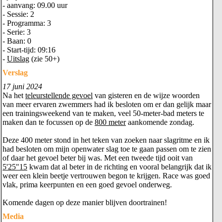
- aanvang: 09.00 uur
- Sessie: 2
- Programma: 3
- Serie: 3
- Baan: 0
- Start-tijd: 09:16
-
Uitslag
(zie 50+)
Verslag
17 juni 2024
Na het
teleurstellende gevoel
van gisteren en de wijze woorden
van meer ervaren zwemmers had ik besloten om er dan gelijk maar
een trainingsweekend van te maken, veel 50-meter-bad meters te
maken dan te focussen op de
800 meter
aankomende zondag.
Deze 400 meter stond in het teken van zoeken naar slagritme en ik
had besloten om mijn openwater slag toe te gaan passen om te zien
of daar het gevoel beter bij was. Met een tweede tijd ooit van
5'25"15
kwam dat al beter in de richting en vooral belangrijk dat ik
weer een klein beetje vertrouwen begon te krijgen. Race was goed
vlak, prima keerpunten en een goed gevoel onderweg.
Komende dagen op deze manier blijven doortrainen!
Media