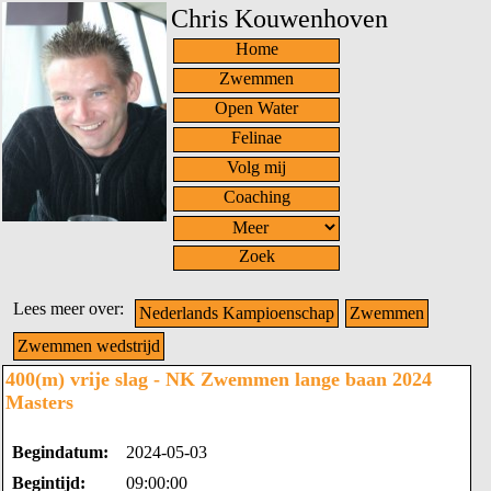
Chris Kouwenhoven
Home
Zwemmen
Open Water
Felinae
Volg mij
Coaching
Zoek
Lees meer over:
Nederlands Kampioenschap
Zwemmen
Zwemmen wedstrijd
400(m) vrije slag - NK Zwemmen lange baan 2024
Masters
Begindatum:
2024-05-03
Begintijd:
09:00:00