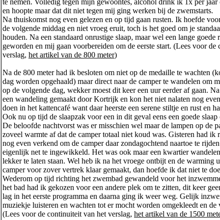
te nemen. Volledig tegen mijn gewoontes, alcohol drink ik 1x per jaar
en hoopte maar dat dit niet tegen mij ging werken bij de zwemstarts.
Na thuiskomst nog even gelezen en op tijd gaan rusten. Ik hoefde voor 
de volgende middag en niet vroeg eruit, toch is het goed om je standaa
houden. Na een standaard onrustige slaap, maar wel een lange goede 
geworden en mij gaan voorbereiden om de eerste start. (Lees voor de c
verslag,
het artikel van de 800 meter
)
Na de 800 meter had ik besloten om niet op de medaille te wachten (
dag worden opgehaald) maar direct naar de camper te wandelen om mi
op de volgende dag, wekker moest dit keer een uur eerder af gaan. N
een wandeling gemaakt door Kortrijk en kon het niet nalaten nog even
doen in het kattencafé want daar heerste een serene stiltje en rust en ha
Ook nu op tijd de slaapzak voor een in dit geval eens een goede slaap 
De beloofde nachtvorst was er misschien wel maar de lampen op de p
zoveel warmte af dat de camper totaal niet koud was. Gisteren had i
nog even verkend om de camper daar zondagochtend naartoe te rijden
eigenlijk net te ingewikkeld. Het was ook maar een kwartier wandele
lekker te laten staan. Wel heb ik na het vroege ontbijt en de warming 
camper voor zover vertrek klaar gemaakt, dan hoefde ik dat niet te doe
Wederom op tijd richting het zwembad gewandeld voor het inzwemme
het bad had ik gekozen voor een andere plek om te zitten, dit keer gee
lag in het eerste programma en daarna ging ik weer weg. Gelijk inzw
muziekje luisteren en wachten tot er mocht worden omgekleedt en de v
(Lees voor de continuiteit van het verslag,
het artikel van de 1500 met