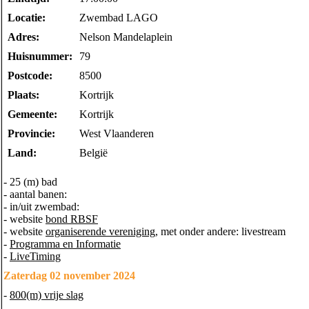
Locatie:
Zwembad LAGO
Adres:
Nelson Mandelaplein
Huisnummer:
79
Postcode:
8500
Plaats:
Kortrijk
Gemeente:
Kortrijk
Provincie:
West Vlaanderen
Land:
België
- 25 (m) bad
- aantal banen:
- in/uit zwembad:
- website
bond RBSF
- website
organiserende vereniging
, met onder andere: livestream
-
Programma en Informatie
-
LiveTiming
Zaterdag 02 november 2024
-
800(m) vrije slag