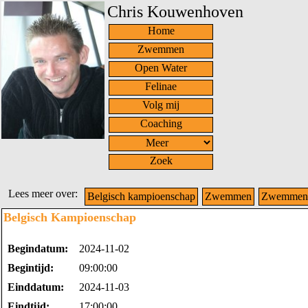
Chris Kouwenhoven
Home
Zwemmen
Open Water
Felinae
Volg mij
Coaching
Zoek
Lees meer over:
Belgisch kampioenschap
Zwemmen
Zwemmen 
Belgisch Kampioenschap
Begindatum:
2024-11-02
Begintijd:
09:00:00
Einddatum:
2024-11-03
Eindtijd:
17:00:00