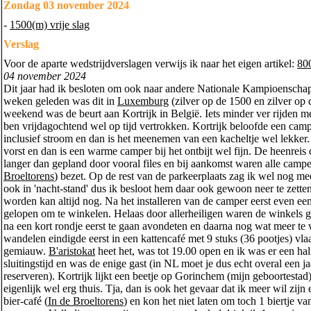
Zondag 03 november 2024
-
1500(m) vrije slag
Verslag
Voor de aparte wedstrijdverslagen verwijs ik naar het eigen artikel:
80
04 november 2024
Dit jaar had ik besloten om ook naar andere Nationale Kampioenschap
weken geleden was dit in
Luxemburg
(zilver op de 1500 en zilver op 
weekend was de beurt aan Kortrijk in België. Iets minder ver rijden 
ben vrijdagochtend wel op tijd vertrokken. Kortrijk beloofde een camp
inclusief stroom en dan is het meenemen van een kacheltje wel lekker
vorst en dan is een warme camper bij het ontbijt wel fijn. De heenreis
langer dan gepland door vooral files en bij aankomst waren alle campe
Broeltorens
) bezet. Op de rest van de parkeerplaats zag ik wel nog me
ook in 'nacht-stand' dus ik besloot hem daar ook gewoon neer te zett
worden kan altijd nog. Na het installeren van de camper eerst even ee
gelopen om te winkelen. Helaas door allerheiligen waren de winkels ge
na een kort rondje eerst te gaan avondeten en daarna nog wat meer te
wandelen eindigde eerst in een kattencafé met 9 stuks (36 pootjes) vl
gemiauw.
B'aristokat
heet het, was tot 19.00 open en ik was er een hal
sluitingstijd en was de enige gast (in NL moet je dus echt overal een j
reserveren). Kortrijk lijkt een beetje op Gorinchem (mijn geboortestad)
eigenlijk wel erg thuis. Tja, dan is ook het gevaar dat ik meer wil zijn
bier-café (
In de Broeltorens
) en kon het niet laten om toch 1 biertje v