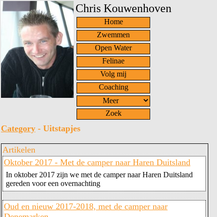
Chris Kouwenhoven
Home
Zwemmen
Open Water
Felinae
Volg mij
Coaching
Zoek
Category
- Uitstapjes
Artikelen
Oktober 2017 - Met de camper naar Haren Duitsland
In oktober 2017 zijn we met de camper naar Haren Duitsland
gereden voor een overnachting
Oud en nieuw 2017-2018, met de camper naar
Denemarken