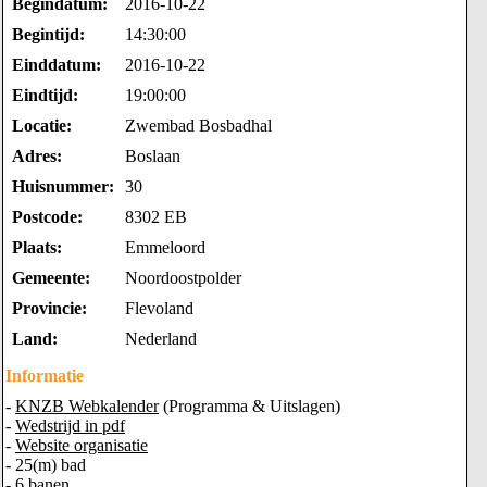
Begindatum:
2016-10-22
Begintijd:
14:30:00
Einddatum:
2016-10-22
Eindtijd:
19:00:00
Locatie:
Zwembad Bosbadhal
Adres:
Boslaan
Huisnummer:
30
Postcode:
8302 EB
Plaats:
Emmeloord
Gemeente:
Noordoostpolder
Provincie:
Flevoland
Land:
Nederland
Informatie
-
KNZB Webkalender
(Programma & Uitslagen)
-
Wedstrijd in pdf
-
Website organisatie
- 25(m) bad
- 6 banen