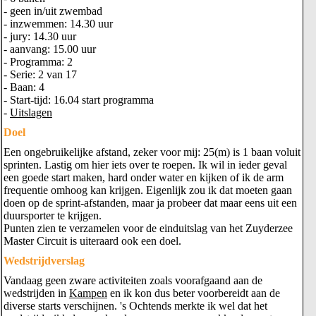
- geen in/uit zwembad
- inzwemmen: 14.30 uur
- jury: 14.30 uur
- aanvang: 15.00 uur
- Programma: 2
- Serie: 2 van 17
- Baan: 4
- Start-tijd: 16.04 start programma
-
Uitslagen
Doel
Een ongebruikelijke afstand, zeker voor mij: 25(m) is 1 baan voluit
sprinten. Lastig om hier iets over te roepen. Ik wil in ieder geval
een goede start maken, hard onder water en kijken of ik de arm
frequentie omhoog kan krijgen. Eigenlijk zou ik dat moeten gaan
doen op de sprint-afstanden, maar ja probeer dat maar eens uit een
duursporter te krijgen.
Punten zien te verzamelen voor de einduitslag van het Zuyderzee
Master Circuit is uiteraard ook een doel.
Wedstrijdverslag
Vandaag geen zware activiteiten zoals voorafgaand aan de
wedstrijden in
Kampen
en ik kon dus beter voorbereidt aan de
diverse starts verschijnen. 's Ochtends merkte ik wel dat het