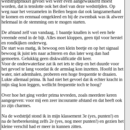
wedstrijdprikkel gevoel wel weer even aangewakkerd moest
worden, dat is tenslotte ook het doel van deze wedstrijden. Op
weg naar het verzamelen in Beilen begon dat ook langzamerhand
te komen en eenmaal omgekleed en bij de zwembak was ik alweer
helemaal in de stemming om te mogen starten.
De afstand zelf van vandaag, 1 baantje knallen is wel een hele
vreemde eend in de bijt. Alles moet kloppen, geen tijd voor herstel
en rondkijken onderweg.
De start was matig, ik bewoog een klein beetje en op het signaal
bewoog ik juist iets naar achteren en dus later weg dan had
gemoeten. Gelukkig geen diskwalificatie dit keer.
Voor de onderwaterfase zat ik net iets te diep en het duurde voor
het gevoel te lang voordat ik de armslag kon inzetten. Hoofd in het
water, niet ademhalen, proberen een hoge frequentie te draaien.
Lukte allemaal prima. Ik had niet het gevoel dat ik echter kracht in
mijn slag kon leggen, wellicht frequentie toch te hoog?
Over hoe het ging verder prima tevreden, zoals meerdere keren
aangegeven: voor mij een zeer incourante afstand en dat heeft ook
zo zijn charmes.
Na de wedstrijd stond ik in mijn klassement 3e (yes, punten!) en
na de herberekening zelfs 2e (yes, nog meer punten!) en gezien het
kleine verschil had er meer in kunnen zitten.