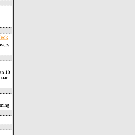
Neck
covery
an 18
 naar
mming