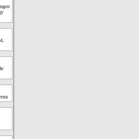
ingen
gy
4,
de
rena