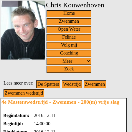
Chris Kouwenhoven
Home
Zwemmen
Open Water
Felinae
Volg mij
Coaching
Zoek
Lees meer over:
De Spatters
Wedstrijd
Zwemmen
Zwemmen wedstrijd
4e Masterswedstrijd - Zwemmen - 200(m) vrije slag
Begindatum:
2016-12-11
Begintijd:
14:00:00
Einddatum:
2016-12-11