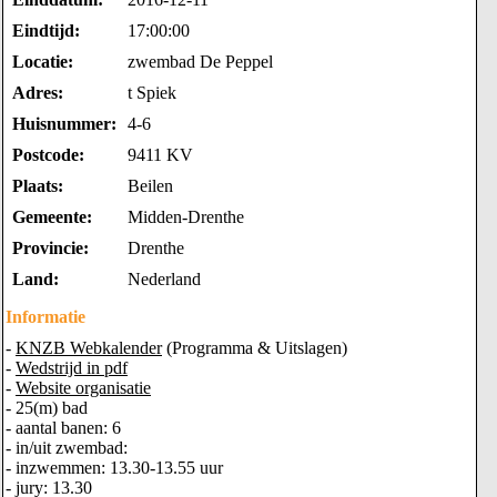
Eindtijd:
17:00:00
Locatie:
zwembad De Peppel
Adres:
t Spiek
Huisnummer:
4-6
Postcode:
9411 KV
Plaats:
Beilen
Gemeente:
Midden-Drenthe
Provincie:
Drenthe
Land:
Nederland
Informatie
-
KNZB Webkalender
(Programma & Uitslagen)
-
Wedstrijd in pdf
-
Website organisatie
- 25(m) bad
- aantal banen: 6
- in/uit zwembad:
- inzwemmen: 13.30-13.55 uur
- jury: 13.30