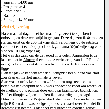
- aanvang: 14.00 uur
- Programma: 4
- Serie: 2 van 3
- Baan: 3
- Start-tijd: 14.30 uur
Wedstrijdverslag
Na een aantal dagen niet helemaal fit geweest te zijn, ben ik
onbevangen deze wedstrijd in gegaan. Deze dag zou ik 4x moeten
starten, eerst op de 200(m) vrije slag; vervolgens op de
estafette
(voor het eerst een 50(m) schoolslag; daarna
50(m) vrije slag
en tot
slot een
100(m) vrije slag
.
Het was dus zaak om de dag goed in te delen. Aangezien ik de
laatste keer in
Almere
al een mooie verbetering van het P.R. had
neergezet vond ik dat de pieken bij de 50 en de 100 moesten
liggen.
Plan ter plekke bedacht was dat ik enigzins behoudend van start
zou gaan en niet het maximale te geven.
Start was in orde, keerpunten zelf kunnen nog steeds een stuk
beter. Na het keerpunt heb ik wel aandacht besteedt om weer vlot
de snelheid op te pakken door een paar krachtigere beenslagen.
Zie het filmpje, volgens mij ben ik daar aardig in geslaagd.
Uiteindelijk in een 2'35 gefinished, slechts een 2 seconden boven
mijn P.R. en daar was ik eigenlijk best verbaasd over. Het niet fit
geweest zijn heeft dus niet heel veel kracht en conditie gekost.