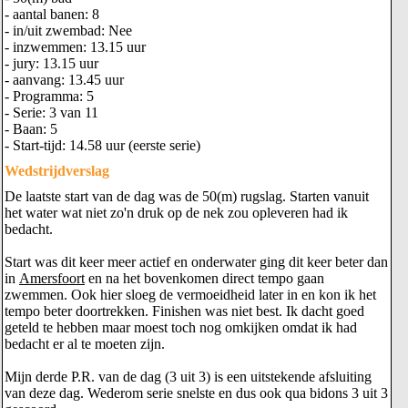
- aantal banen: 8
- in/uit zwembad: Nee
- inzwemmen: 13.15 uur
- jury: 13.15 uur
- aanvang: 13.45 uur
- Programma: 5
- Serie: 3 van 11
- Baan: 5
- Start-tijd: 14.58 uur (eerste serie)
Wedstrijdverslag
De laatste start van de dag was de 50(m) rugslag. Starten vanuit
het water wat niet zo'n druk op de nek zou opleveren had ik
bedacht.
Start was dit keer meer actief en onderwater ging dit keer beter dan
in
Amersfoort
en na het bovenkomen direct tempo gaan
zwemmen. Ook hier sloeg de vermoeidheid later in en kon ik het
tempo beter doortrekken. Finishen was niet best. Ik dacht goed
geteld te hebben maar moest toch nog omkijken omdat ik had
bedacht er al te moeten zijn.
Mijn derde P.R. van de dag (3 uit 3) is een uitstekende afsluiting
van deze dag. Wederom serie snelste en dus ook qua bidons 3 uit 3