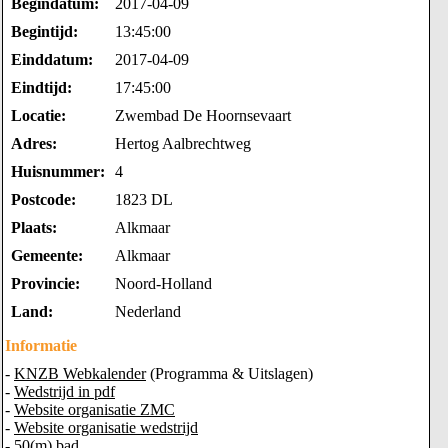
Begindatum:
2017-04-09
Begintijd:
13:45:00
Einddatum:
2017-04-09
Eindtijd:
17:45:00
Locatie:
Zwembad De Hoornsevaart
Adres:
Hertog Aalbrechtweg
Huisnummer:
4
Postcode:
1823 DL
Plaats:
Alkmaar
Gemeente:
Alkmaar
Provincie:
Noord-Holland
Land:
Nederland
Informatie
-
KNZB Webkalender
(Programma & Uitslagen)
-
Wedstrijd in pdf
-
Website organisatie ZMC
-
Website organisatie wedstrijd
- 50(m) bad