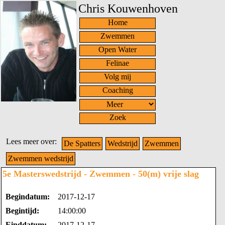
Chris Kouwenhoven
Home
Zwemmen
Open Water
Felinae
Volg mij
Coaching
Zoek
Lees meer over:
De Spatters
Wedstrijd
Zwemmen
Zwemmen wedstrijd
5e Masterswedstrijd - Zwemmen - 50(m) vrije slag
Begindatum:
2017-12-17
Begintijd:
14:00:00
Einddatum:
2017-12-17