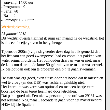
- aanvang: 14.00 uur
- Programma: 9
- Serie: 7/8
- Baan: 2
- Start-tijd: 15.50 uur
Wedstrijdverslag
23 januari 2018
Dit wedstrijdverslag schrijf ik ruim een maand na de wedstrijd, het
is dus een beetje graven in het geheugen.
Tijdens de
200(m) vrije slag eerder deze dag
heb ik gemerkt dat
het lichaam een goed zwemgevoel had en vooral het pakken van
water prima in orde is. Het volhouden daarvan was er niet, maar
de kans om daar op de korte 50 gebruik van te maken was er wel.
Ik besloot dan ook om te proberen een p.r. te gaan zwemmen.
De start was erg goed, even flitste door het hoofd dat ik misschien
wel té vroeg (en dus DIS) was, achteraf gelukkig niet.
Het keerpunt was verre van optimaal en met een beetje extra
boosheid de baan terug heel hard doorgetrokken.
Dat pakte goed uit. Een nieuw persoonlijk record van 29"31 was
het resultaat. Nog maar 1 seconde te gaan voor het
mastersrecord
H45+ bij De Spatters