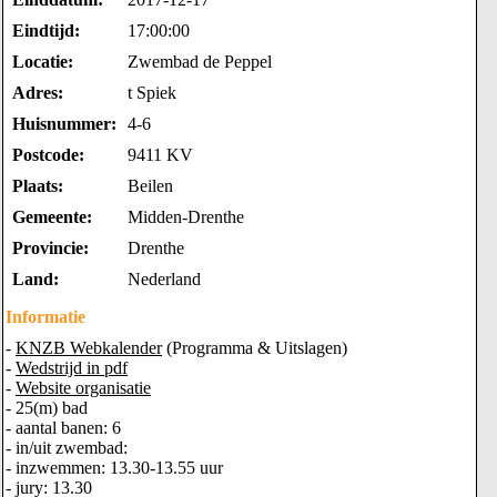
Eindtijd:
17:00:00
Locatie:
Zwembad de Peppel
Adres:
t Spiek
Huisnummer:
4-6
Postcode:
9411 KV
Plaats:
Beilen
Gemeente:
Midden-Drenthe
Provincie:
Drenthe
Land:
Nederland
Informatie
-
KNZB Webkalender
(Programma & Uitslagen)
-
Wedstrijd in pdf
-
Website organisatie
- 25(m) bad
- aantal banen: 6
- in/uit zwembad:
- inzwemmen: 13.30-13.55 uur
- jury: 13.30