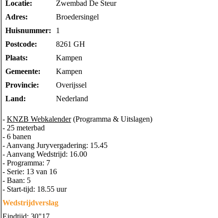
Locatie:
Zwembad De Steur
Adres:
Broedersingel
Huisnummer:
1
Postcode:
8261 GH
Plaats:
Kampen
Gemeente:
Kampen
Provincie:
Overijssel
Land:
Nederland
-
KNZB Webkalender
(Programma & Uitslagen)
- 25 meterbad
- 6 banen
- Aanvang Juryvergadering: 15.45
- Aanvang Wedstrijd: 16.00
- Programma: 7
- Serie: 13 van 16
- Baan: 5
- Start-tijd: 18.55 uur
Wedstrijdverslag
Eindtijd: 30"17