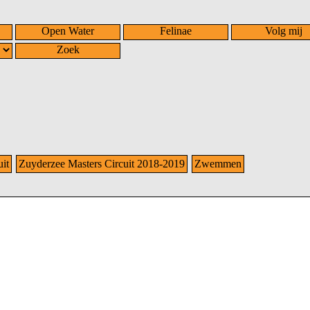
Open Water
Felinae
Volg mij
Zoek
it
Zuyderzee Masters Circuit 2018-2019
Zwemmen