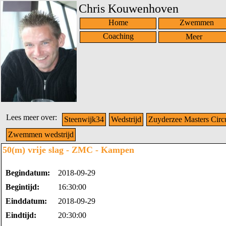
Chris Kouwenhoven
Home
Zwemmen
Coaching
Lees meer over:
Steenwijk34
Wedstrijd
Zuyderzee Masters Circu
Zwemmen wedstrijd
50(m) vrije slag - ZMC - Kampen
Begindatum:
2018-09-29
Begintijd:
16:30:00
Einddatum:
2018-09-29
Eindtijd:
20:30:00