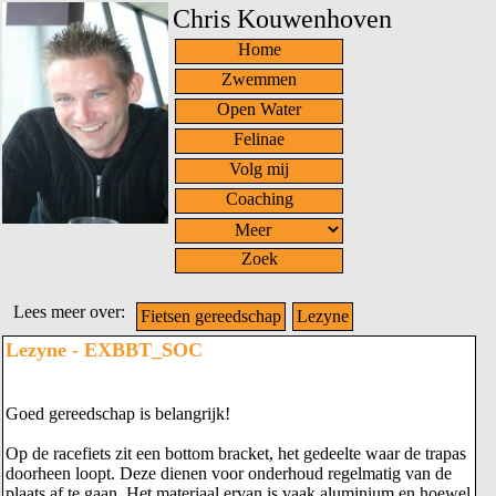
Chris Kouwenhoven
Home
Zwemmen
Open Water
Felinae
Volg mij
Coaching
Zoek
Lees meer over:
Fietsen gereedschap
Lezyne
Lezyne - EXBBT_SOC
Goed gereedschap is belangrijk!
Op de racefiets zit een bottom bracket, het gedeelte waar de trapas
doorheen loopt. Deze dienen voor onderhoud regelmatig van de
plaats af te gaan. Het materiaal ervan is vaak aluminium en hoewel