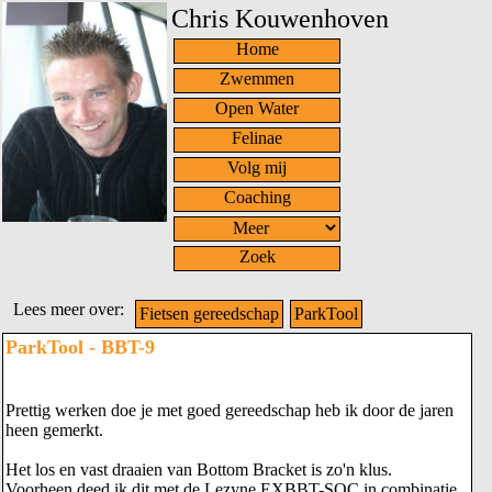
Chris Kouwenhoven
Home
Zwemmen
Open Water
Felinae
Volg mij
Coaching
Zoek
Lees meer over:
Fietsen gereedschap
ParkTool
ParkTool - BBT-9
Prettig werken doe je met goed gereedschap heb ik door de jaren
heen gemerkt.
Het los en vast draaien van Bottom Bracket is zo'n klus.
Voorheen deed ik dit met de
Lezyne EXBBT-SOC
in combinatie