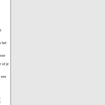
t
s het
voor
 of je
p een
.
t