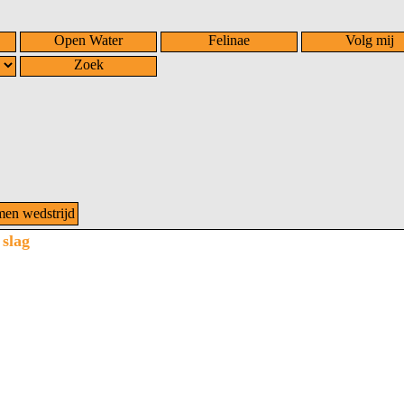
Open Water
Felinae
Volg mij
Zoek
n wedstrijd
slag