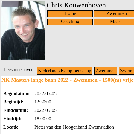
Chris Kouwenhoven
Home
Zwemmen
Coaching
Lees meer over:
Nederlands Kampioenschap
Zwemmen
Zwemme
NK Masters lange baan 2022 - Zwemmen - 1500(m) vrije 
Begindatum:
2022-05-05
Begintijd:
12:30:00
Einddatum:
2022-05-05
Eindtijd:
18:00:00
Locatie:
Pieter van den Hoogenband Zwemstadion