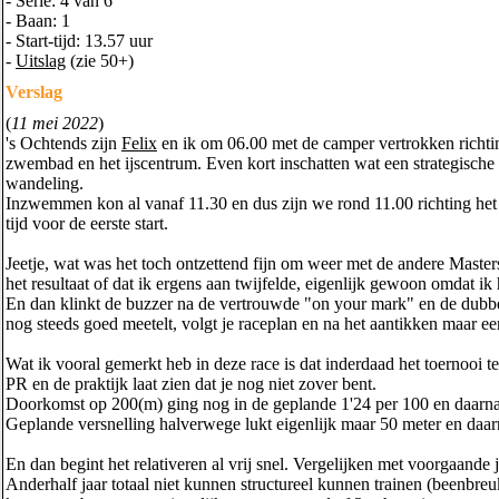
- Serie: 4 van 6
- Baan: 1
- Start-tijd: 13.57 uur
-
Uitslag
(zie 50+)
Verslag
(
11 mei 2022
)
's Ochtends zijn
Felix
en ik om 06.00 met de camper vertrokken richti
zwembad en het ijscentrum. Even kort inschatten wat een strategische
wandeling.
Inzwemmen kon al vanaf 11.30 en dus zijn we rond 11.00 richting het
tijd voor de eerste start.
Jeetje, wat was het toch ontzettend fijn om weer met de andere Master
het resultaat of dat ik ergens aan twijfelde, eigenlijk gewoon omdat ik
En dan klinkt de buzzer na de vertrouwde "on your mark" en de dubbele f
nog steeds goed meetelt, volgt je raceplan en na het aantikken maar eens
Wat ik vooral gemerkt heb in deze race is dat inderdaad het toernooi
PR en de praktijk laat zien dat je nog niet zover bent.
Doorkomst op 200(m) ging nog in de geplande 1'24 per 100 en daarna l
Geplande versnelling halverwege lukt eigenlijk maar 50 meter en daarn
En dan begint het relativeren al vrij snel. Vergelijken met voorgaande 
Anderhalf jaar totaal niet kunnen structureel kunnen trainen (beenbr