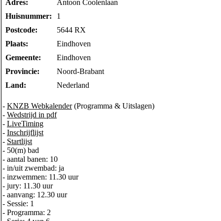
Adres:
Antoon Coolenlaan
Huisnummer:
1
Postcode:
5644 RX
Plaats:
Eindhoven
Gemeente:
Eindhoven
Provincie:
Noord-Brabant
Land:
Nederland
-
KNZB Webkalender
(Programma & Uitslagen)
-
Wedstrijd in pdf
-
LiveTiming
-
Inschrijflijst
-
Startlijst
- 50(m) bad
- aantal banen: 10
- in/uit zwembad: ja
- inzwemmen: 11.30 uur
- jury: 11.30 uur
- aanvang: 12.30 uur
- Sessie: 1
- Programma: 2