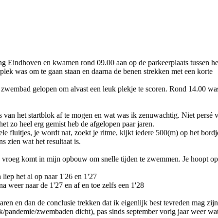
ng Eindhoven en kwamen rond 09.00 aan op de parkeerplaats tussen he
 plek was om te gaan staan en daarna de benen strekken met een korte
 zwembad gelopen om alvast een leuk plekje te scoren. Rond 14.00 wa
s van het startblok af te mogen en wat was ik zenuwachtig. Niet persé 
 het zo heel erg gemist heb de afgelopen paar jaren.
luitjes, je wordt nat, zoekt je ritme, kijkt iedere 500(m) op het bordje
 zien wat het resultaat is.
 te vroeg komt in mijn opbouw om snelle tijden te zwemmen. Je hoopt o
iep het al op naar 1'26 en 1'27
a weer naar de 1'27 en af en toe zelfs een 1'28
jaren en dan de conclusie trekken dat ik eigenlijk best tevreden mag zijn
euk/pandemie/zwembaden dicht), pas sinds september vorig jaar weer wa