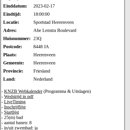
Einddatum:
2023-02-17
Eindtijd:
18:00:00
Locatie:
Sportstad Heerenveen
Adres:
Abe Lenstra Boulevard
Huisnummer:
23Q
Postcode:
8448 JA
Plaats:
Heerenveen
Gemeente:
Heerenveen
Provincie:
Friesland
Land:
Nederland
-
KNZB Webkalender
(Programma & Uitslagen)
-
Wedstrijd in pdf
-
LiveTiming
-
Inschrijflijst
-
Startlijst
- 25(m) bad
- aantal banen: 8
- in/uit zwembad: ja