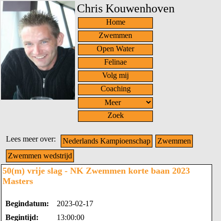
Chris Kouwenhoven
Home
Zwemmen
Open Water
Felinae
Volg mij
Coaching
Zoek
Lees meer over:
Nederlands Kampioenschap
Zwemmen
Zwemmen wedstrijd
50(m) vrije slag - NK Zwemmen korte baan 2023
Masters
Begindatum:
2023-02-17
Begintijd:
13:00:00