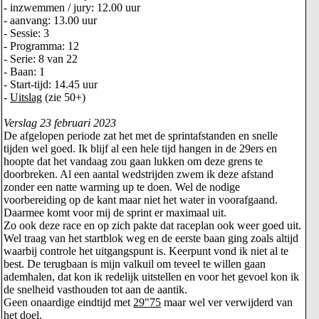
- inzwemmen / jury: 12.00 uur
- aanvang: 13.00 uur
- Sessie: 3
- Programma: 12
- Serie: 8 van 22
- Baan: 1
- Start-tijd: 14.45 uur
-
Uitslag
(zie 50+)
Verslag 23 februari 2023
De afgelopen periode zat het met de sprintafstanden en snelle
tijden wel goed. Ik blijf al een hele tijd hangen in de 29ers en
hoopte dat het vandaag zou gaan lukken om deze grens te
doorbreken. Al een aantal wedstrijden zwem ik deze afstand
zonder een natte warming up te doen. Wel de nodige
voorbereiding op de kant maar niet het water in voorafgaand.
Daarmee komt voor mij de sprint er maximaal uit.
Zo ook deze race en op zich pakte dat raceplan ook weer goed uit.
Wel traag van het startblok weg en de eerste baan ging zoals altijd
waarbij controle het uitgangspunt is. Keerpunt vond ik niet al te
best. De terugbaan is mijn valkuil om teveel te willen gaan
ademhalen, dat kon ik redelijk uitstellen en voor het gevoel kon ik
de snelheid vasthouden tot aan de aantik.
Geen onaardige eindtijd met
29"75
maar wel ver verwijderd van
het doel.