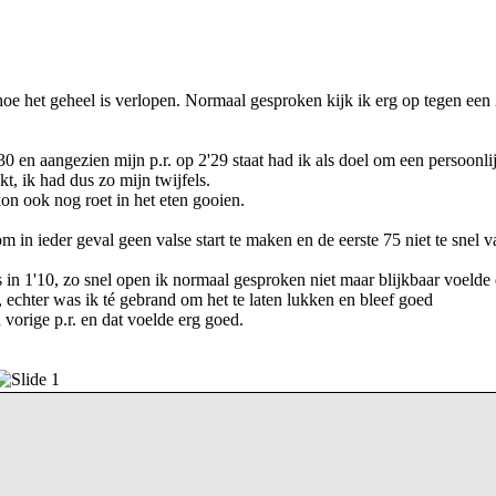
 hoe het geheel is verlopen. Normaal gesproken kijk ik erg op tegen een
0 en aangezien mijn p.r. op 2'29 staat had ik als doel om een persoonli
, ik had dus zo mijn twijfels.
on ook nog roet in het eten gooien.
 in ieder geval geen valse start te maken en de eerste 75 niet te snel va
s in 1'10, zo snel open ik normaal gesproken niet maar blijkbaar voelde 
echter was ik té gebrand om het te laten lukken en bleef goed
vorige p.r. en dat voelde erg goed.