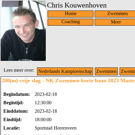
Chris Kouwenhoven
Home
Zwemmen
Coaching
Lees meer over:
Nederlands Kampioenschap
Zwemmen
Zwemme
200(m) vrije slag - NK Zwemmen korte baan 2023 Maste
Begindatum:
2023-02-18
Begintijd:
12:30:00
Einddatum:
2023-02-18
Eindtijd:
18:00:00
Locatie:
Sportstad Heerenveen