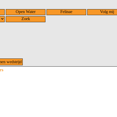
Open Water
Felinae
Volg mij
Zoek
n wedstrijd
rs