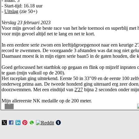
- Baan: 3
- Start-tijd: 16.18 uur
-
Uitslag
(zie 50+)
Verslag 23 februari 2023
Voor mijn gevoel de beste race van het hele toernooi en superblij met
voor mijn gevoel altijd net te lang en net te kort.
In een eerdere serie zwom een leeftijdgroepgenoot naar een keurige 2'3
record te zwemmen. De voorgaande 3 afstanden was dat nog niet gelukt
Daarnaast moest ik in mijn eigen serie baan5 in de gaten houden, die k
Goed gefocussed het startblok op gegaan en flink op mijzelf inpraten om
te gaan (mijn valkuil op de 200).
Het raceplan ging uitstekend. Eerste 50 in 33"09 en de eerste 100 zelf
onderweg prima aan. De tweede honderd ging uiteraard erg zeer doen, 
doorzwemmen. Met een eindtijd van
2'27
bijna 2 seconden onder mijn 
Mijn allereerste NK medaille op de 200 meter.
<