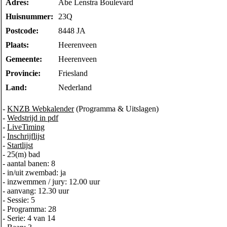
Adres:
Abe Lenstra Boulevard
Huisnummer:
23Q
Postcode:
8448 JA
Plaats:
Heerenveen
Gemeente:
Heerenveen
Provincie:
Friesland
Land:
Nederland
-
KNZB Webkalender
(Programma & Uitslagen)
-
Wedstrijd in pdf
-
LiveTiming
-
Inschrijflijst
-
Startlijst
- 25(m) bad
- aantal banen: 8
- in/uit zwembad: ja
- inzwemmen / jury: 12.00 uur
- aanvang: 12.30 uur
- Sessie: 5
- Programma: 28
- Serie: 4 van 14