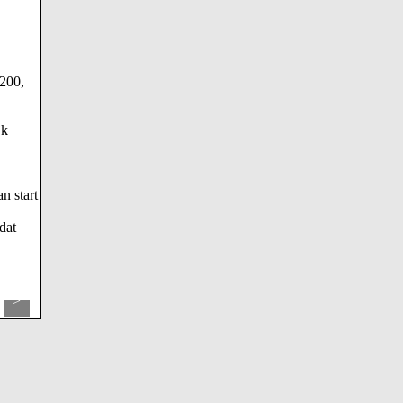
 200,
jk
n start
dat
>