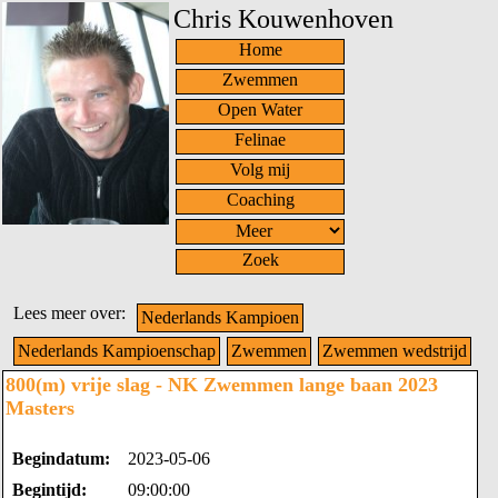
Chris Kouwenhoven
Home
Zwemmen
Open Water
Felinae
Volg mij
Coaching
Zoek
Lees meer over:
Nederlands Kampioen
Nederlands Kampioenschap
Zwemmen
Zwemmen wedstrijd
800(m) vrije slag - NK Zwemmen lange baan 2023
Masters
Begindatum:
2023-05-06
Begintijd:
09:00:00