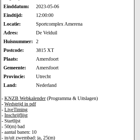
Einddatum:
2023-05-06
Eindtijd:
12:00:00
Locatie:
Sportcomplex Amerena
Adres:
De Velduil
Huisnummer:
2
Postcode:
3815 XT
Plaats:
Amersfoort
Gemeente:
Amersfoort
Provincie:
Utrecht
Land:
Nederland
-
KNZB Webkalender
(Programma & Uitslagen)
-
Wedstrijd in pdf
-
LiveTiming
-
Inschrijflijst
- Startlijst
- 50(m) bad
- aantal banen: 10
- in/uit zwembad: ja, 25(m)