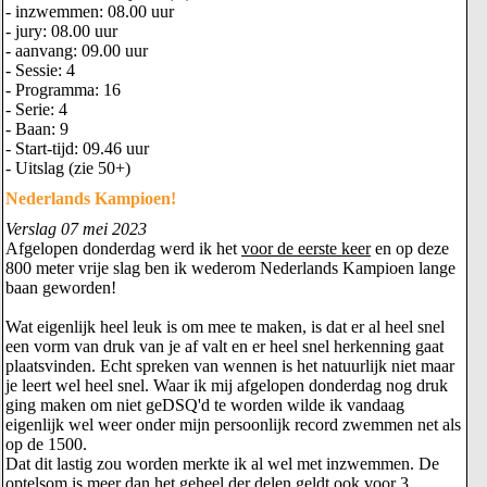
- inzwemmen: 08.00 uur
- jury: 08.00 uur
- aanvang: 09.00 uur
- Sessie: 4
- Programma: 16
- Serie: 4
- Baan: 9
- Start-tijd: 09.46 uur
- Uitslag (zie 50+)
Nederlands Kampioen!
Verslag 07 mei 2023
Afgelopen donderdag werd ik het
voor de eerste keer
en op deze
800 meter vrije slag ben ik wederom Nederlands Kampioen lange
baan geworden!
Wat eigenlijk heel leuk is om mee te maken, is dat er al heel snel
een vorm van druk van je af valt en er heel snel herkenning gaat
plaatsvinden. Echt spreken van wennen is het natuurlijk niet maar
je leert wel heel snel. Waar ik mij afgelopen donderdag nog druk
ging maken om niet geDSQ'd te worden wilde ik vandaag
eigenlijk wel weer onder mijn persoonlijk record zwemmen net als
op de 1500.
Dat dit lastig zou worden merkte ik al wel met inzwemmen. De
optelsom is meer dan het geheel der delen geldt ook voor 3