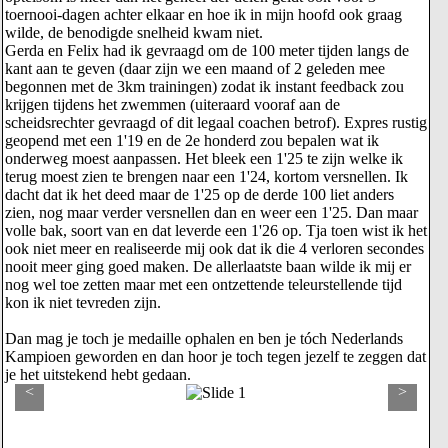
toernooi-dagen achter elkaar en hoe ik in mijn hoofd ook graag
wilde, de benodigde snelheid kwam niet.
Gerda en Felix had ik gevraagd om de 100 meter tijden langs de
kant aan te geven (daar zijn we een maand of 2 geleden mee
begonnen met de 3km trainingen) zodat ik instant feedback zou
krijgen tijdens het zwemmen (uiteraard vooraf aan de
scheidsrechter gevraagd of dit legaal coachen betrof). Expres rustig
geopend met een 1'19 en de 2e honderd zou bepalen wat ik
onderweg moest aanpassen. Het bleek een 1'25 te zijn welke ik
terug moest zien te brengen naar een 1'24, kortom versnellen. Ik
dacht dat ik het deed maar de 1'25 op de derde 100 liet anders
zien, nog maar verder versnellen dan en weer een 1'25. Dan maar
volle bak, soort van en dat leverde een 1'26 op. Tja toen wist ik het
ook niet meer en realiseerde mij ook dat ik die 4 verloren secondes
nooit meer ging goed maken. De allerlaatste baan wilde ik mij er
nog wel toe zetten maar met een ontzettende teleurstellende tijd
kon ik niet tevreden zijn.
Dan mag je toch je medaille ophalen en ben je tóch Nederlands
Kampioen geworden en dan hoor je toch tegen jezelf te zeggen dat
je het uitstekend hebt gedaan.
<
>