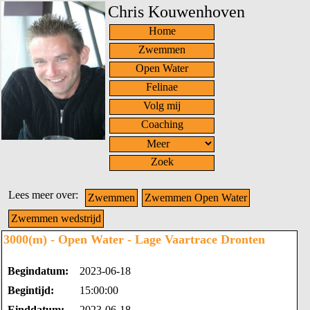
Chris Kouwenhoven
Home
Zwemmen
Open Water
Felinae
Volg mij
Coaching
Zoek
Lees meer over:
Zwemmen
Zwemmen Open Water
Zwemmen wedstrijd
3000(m) - Open Water - Lage Vaartrace Dronten
Begindatum:
2023-06-18
Begintijd:
15:00:00
Einddatum:
2023-06-18