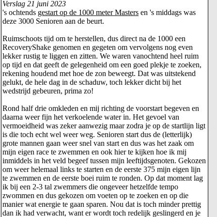
Verslag 21 juni 2023
's ochtends
gestart op de 1000 meter Masters
en 's middags was
deze 3000 Senioren aan de beurt.
Ruimschoots tijd om te herstellen, dus direct na de 1000 een
RecoveryShake genomen en gegeten om vervolgens nog even
lekker rustig te liggen en zitten. We waren vanochtend heel ruim
op tijd en dat geeft de gelegenheid om een goed plekje te zoeken,
rekening houdend met hoe de zon beweegt. Dat was uitstekend
gelukt, de hele dag in de schaduw, toch lekker dicht bij het
wedstrijd gebeuren, prima zo!
Rond half drie omkleden en mij richting de voorstart begeven en
daarna weer fijn het verkoelende water in. Het gevoel van
vermoeidheid was zeker aanwezig maar zodra je op de startlijn ligt
is die toch echt wel weer weg. Senioren start dus de (letterlijk)
grote mannen gaan weer snel van start en dus was het zaak om
mijn eigen race te zwemmen en ook hier te kijken hoe ik mij
inmiddels in het veld begeef tussen mijn leeftijdsgenoten. Gekozen
om weer helemaal links te starten en de eerste 375 mijn eigen lijn
te zwemmen en de eerste boei ruim te ronden. Op dat moment lag
ik bij een 2-3 tal zwemmers die ongeveer hetzelfde tempo
zwommen en dus gekozen om voeten op te zoeken en op die
manier wat energie te gaan sparen. Nou dat is toch minder prettig
dan ik had verwacht, want er wordt toch redelijk geslingerd en je