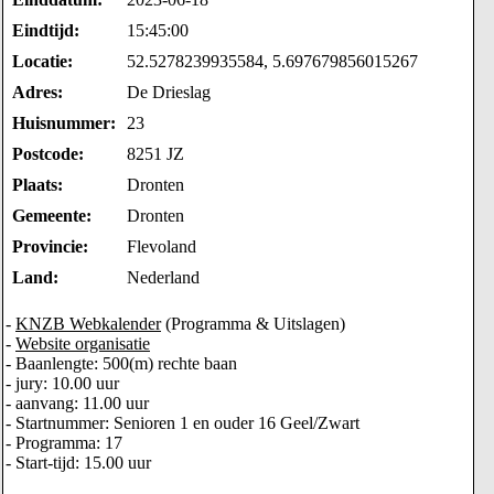
Eindtijd:
15:45:00
Locatie:
52.5278239935584, 5.697679856015267
Adres:
De Drieslag
Huisnummer:
23
Postcode:
8251 JZ
Plaats:
Dronten
Gemeente:
Dronten
Provincie:
Flevoland
Land:
Nederland
-
KNZB Webkalender
(Programma & Uitslagen)
-
Website organisatie
- Baanlengte: 500(m) rechte baan
- jury: 10.00 uur
- aanvang: 11.00 uur
- Startnummer: Senioren 1 en ouder 16 Geel/Zwart
- Programma: 17
- Start-tijd: 15.00 uur