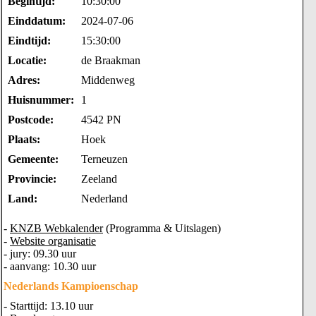
Begintijd:
10:30:00
Einddatum:
2024-07-06
Eindtijd:
15:30:00
Locatie:
de Braakman
Adres:
Middenweg
Huisnummer:
1
Postcode:
4542 PN
Plaats:
Hoek
Gemeente:
Terneuzen
Provincie:
Zeeland
Land:
Nederland
-
KNZB Webkalender
(Programma & Uitslagen)
-
Website organisatie
- jury: 09.30 uur
- aanvang: 10.30 uur
Nederlands Kampioenschap
- Starttijd: 13.10 uur