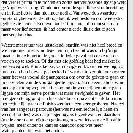
dat verder prima in te richten en zodra het verlossende tijdstip werd
geAppd was er nog 50 minuten voor de specifieke voorbereiding
en in feite heb je dan niet meer nodig. Vanwege de zwaardere
omstandigheden en de uitloop had ik wel besloten om twee extra
gelletjes te nemen. Een eventuele 10 minuten dip moest ik dan
maar voor lief nemen, ik had echter niet de illusie dat te gaan
merken, hahaha.
Watertemperatuur was uitstekend, startlijn was niet heel breed en
we begonnen met wind tegen en mijn besluit was om bij 'mijn'
maatjes in de buurt te liggen en in ieder geval het eerste rak de
voeten op te zoeken. Of dat met die golfslag baat had merkte ik
onderweg wel. Prima keuze, van navigeren kwam bar weinig, zo
nu en dan heb ik even gechecked of we niet te ver uit koers waren,
maar het was vooral slag aanpassen om over de golven te gaan en
in de voeten van de voorganger te blijven. Na de eerste boei wind
mee op de terugweg en ik besloot om in wedstrijdtempo te gaan
liggen om mijn eerste positie wat meer stevigheid te geven. Het
navigeren terug ging een heel stuk beter qua zicht en ik kon mooi
het rechte lijn naar de finish zwemmen een keer proberen. Nadeel
van het aangepast parcours (het was nu een rechte lijn heen en
weer, 3 rondes) was dat je tegenliggers tegenkwam en daardoor
(mede door de wind) toch gedwongen werd iets van de lijn af te
wijken, meer onder de kant en daardoor ook wat meer
waterplanten, het was niet anders.