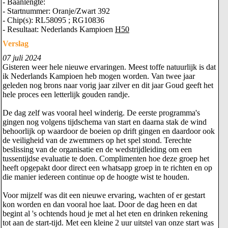
- Baanlengte:
- Startnummer: Oranje/Zwart 392
- Chip(s): RL58095 ; RG10836
- Resultaat: Nederlands Kampioen
H50
Verslag
07 juli 2024
Gisteren weer hele nieuwe ervaringen. Meest toffe natuurlijk is dat
ik Nederlands Kampioen heb mogen worden. Van twee jaar
geleden nog brons naar vorig jaar zilver en dit jaar Goud geeft het
hele proces een letterlijk gouden randje.
De dag zelf was vooral heel winderig. De eerste programma's
gingen nog volgens tijdschema van start en daarna stak de wind
behoorlijk op waardoor de boeien op drift gingen en daardoor ook
de veiligheid van de zwemmers op het spel stond. Terechte
beslissing van de organisatie en de wedstrijdleiding om een
tussentijdse evaluatie te doen. Complimenten hoe deze groep het
heeft opgepakt door direct een whatsapp groep in te richten en op
die manier iedereen continue op de hoogte wist te houden.
Voor mijzelf was dit een nieuwe ervaring, wachten of er gestart
kon worden en dan vooral hoe laat. Door de dag heen en dat
begint al 's ochtends houd je met al het eten en drinken rekening
tot aan de start-tijd. Met een kleine 2 uur uitstel van onze start was