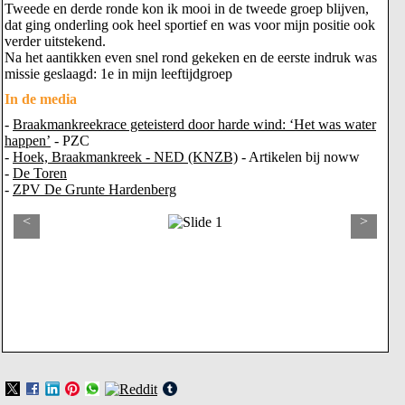
Tweede en derde ronde kon ik mooi in de tweede groep blijven,
dat ging onderling ook heel sportief en was voor mijn positie ook
verder uitstekend.
Na het aantikken even snel rond gekeken en de eerste indruk was
missie geslaagd: 1e in mijn leeftijdgroep
In de media
-
Braakmankreekrace geteisterd door harde wind: ‘Het was water
happen’
- PZC
-
Hoek, Braakmankreek - NED (KNZB)
- Artikelen bij noww
-
De Toren
-
ZPV De Grunte Hardenberg
<
>