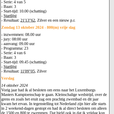
- Serie: 4 van 5
- Baan: 3
- Start-tijd: 10.00 (schatting)
-
Startlijst
- Resultaat:
21'13"62
, Zilver en een nieuw p.r.
Zondag 13 oktober 2024 - 800(m) vrije slag
- inzwemmen: 08.00 uur
- jury: 08:00 uur
- aanvang: 09.00 uur
- Programma: 23
- Serie: 4 van 6
- Baan: 3
- Start-tijd: 09.45 (schatting)
-
Startlijst
- Resultaat:
11'09"05
, Zilver
Verslag
14 oktober 2024
Vorig jaar had ik al besloten om eens naar het Luxemburgs
Masters Kampioenschap te gaan. Kleinschalige wedstrijd, over de
grens en zoals het eruit zag een prachtig zwembad en dit jaar
kwam het ervan. In tegenstelling tot Nederland zijn hier alle starts
in 2 weekend-dagen gestopt en had ik al direct besloten om alleen
de 1500 en 800 te zwemmen. Dat hield ook in dat ik vrijdag kon