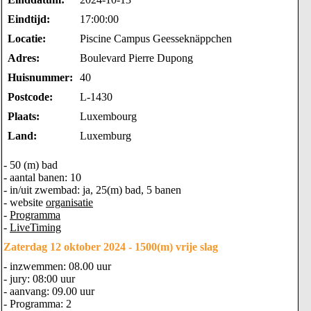
Eindtijd:
17:00:00
Locatie:
Piscine Campus Geesseknäppchen
Adres:
Boulevard Pierre Dupong
Huisnummer:
40
Postcode:
L-1430
Plaats:
Luxembourg
Land:
Luxemburg
- 50 (m) bad
- aantal banen: 10
- in/uit zwembad: ja, 25(m) bad, 5 banen
- website
organisatie
-
Programma
-
LiveTiming
Zaterdag 12 oktober 2024 - 1500(m) vrije slag
- inzwemmen: 08.00 uur
- jury: 08:00 uur
- aanvang: 09.00 uur
- Programma: 2