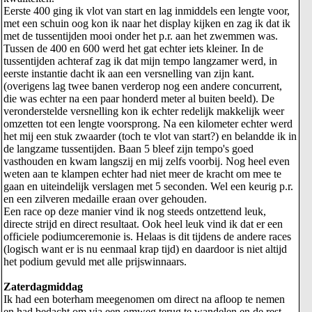
Eerste 400 ging ik vlot van start en lag inmiddels een lengte voor,
met een schuin oog kon ik naar het display kijken en zag ik dat ik
met de tussentijden mooi onder het p.r. aan het zwemmen was.
Tussen de 400 en 600 werd het gat echter iets kleiner. In de
tussentijden achteraf zag ik dat mijn tempo langzamer werd, in
eerste instantie dacht ik aan een versnelling van zijn kant.
(overigens lag twee banen verderop nog een andere concurrent,
die was echter na een paar honderd meter al buiten beeld). De
veronderstelde versnelling kon ik echter redelijk makkelijk weer
omzetten tot een lengte voorsprong. Na een kilometer echter werd
het mij een stuk zwaarder (toch te vlot van start?) en belandde ik in
de langzame tussentijden. Baan 5 bleef zijn tempo's goed
vasthouden en kwam langszij en mij zelfs voorbij. Nog heel even
weten aan te klampen echter had niet meer de kracht om mee te
gaan en uiteindelijk verslagen met 5 seconden. Wel een keurig p.r.
en een zilveren medaille eraan over gehouden.
Een race op deze manier vind ik nog steeds ontzettend leuk,
directe strijd en direct resultaat. Ook heel leuk vind ik dat er een
officiele podiumceremonie is. Helaas is dit tijdens de andere races
(logisch want er is nu eenmaal krap tijd) en daardoor is niet altijd
het podium gevuld met alle prijswinnaars.
Zaterdagmiddag
Ik had een boterham meegenomen om direct na afloop te nemen
en had bedacht om via een omweg terug te wandelen en de rest