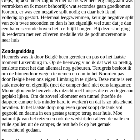
Oeps, bij 400 meter zag ik echter dat ik wel heel erg langzaam was
vertrokken en ik moest behoorlijk wat secondes gaan goedkomen.
Kortom, er was een negative split nodig en daar heb ik mij
volledig op gestort. Helemaal leegzwemmen, keurige negative split
van zo'n twee seconden en dan is het eigenlijk wel zuur dat je dan
een halve seconde boven het p.r. blijft hangen. Bij deze start ging
ik wederom met een zilveren medaille via de podiumceremonie
naar huis.
Zondagmiddag
Heenreis was ik door België heen gereden en pas op het laatste
moment Luxemburg in. Op de heenweg vind ik dat wel zo prettig,
tenslotte moet het dan allemaal nog gebeuren. Terugreis besloot ik
om de binnendoor wegen te nemen en dan in het Noorden pas
door België heen ons eigen Limburg in te rijden. Deze route is een
stuk mooier en eigenlijk (met de camper dan) niet eens langzamer.
Mooie glooiende heuvels als uitzicht met huisjes die er zo tegenaan
geplakt lijken. Om de zoveel kilometer een tunnel (hoefde de
dappere camper iets minder hard te werken) en dat is zo uitstekend
bevallen. In het laatste dorp nog even (goedkoop) de tank vol
gegooid en daarna in een gestaag tempo terug naar huis. Moe
natuurlijk van het reizen en ook de wedstrijden alleen de natte en
vuile spullen uit de camper, de rest heb ik op het gemak
vanochtend gedaan.