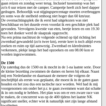
gaan reizen en zondag weer terug. Inclusief tussenstop was het
zo'n 6 uur reizen met de camper. Campertje heeft zich heel dapper
gedragen. Behoorlijk wat stijgingspercentage moeten overbruggen
en soms was de snelheid omhoog niet hoger dan 60 km/uur.
De overnachtingsplek die ik eerst had uitgekozen was niet
beschikbaar en het duurde even voordat ik een geschikte plek had
gevonden. Vervolgens kwestie van eten, beetje lezen en om 19.30
toen het donker werd de slaapzak opgezocht.
Na een prima nachtrust de volgende ochtend op tijd richting het
zwembad gewandeld (zo'n twee km), eerste keer is toch altijd even
zoeken en ruim op tijd aanwezig. Zwembad en kleedruimtes
verkennen, plekje langs het bad opzoeken en om 08.00 kon er
worden ingezwommen.
De 1500
Op zaterdag dus de 1500 en ik mocht in de 1-na laatste serie. Door
de kleine bezetting zwommen de dames en heren bij elkaar. Naast
mij een Nederlandse en daarnaast de meneer die volgens de
inschrijftijd als eerste was geplaatst, die moest ik in de gaten gaan
houden en het zou dus een tactische race worden. Wel had ik mij
voorgenomen om onder het p.r. te gaan zwemmen want dat schatte
ik in om nodig te hebben. Het plan was om er een zware race van
te maken, de concurrent was op de 400 tijdens het laatste NK
significant sneller, echter wist ik natuurlijk niet zijn lange afstand
kwaliteiten.