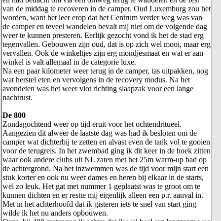
van de middag te recoveren in de camper. Oud Luxemburg zou het
worden, want het leer erop dat het Centrum verder weg was van
de camper en teveel wandelen bevalt mij niet om de volgende dag
weer te kunnen presteren. Eerlijk gezocht vond ik het de stad erg
tegenvallen. Gebouwen zijn oud, dat is op zich wel mooi, maar erg
vervallen. Ook de winkeltjes zijn erg mondjesmaat en wat er aan
winkel is valt allemaal in de categorie luxe.
Na een paar kilometer weer terug in de camper, tas uitpakken, nog
wat herstel eten en vervolgens in de recovery modus. Na het
avondeten was het weer vlot richting slaapzak voor een lange
nachtrust.
De 800
Zondagochtend weer op tijd eruit voor het ochtendritueel.
Aangezien dit alweer de laatste dag was had ik besloten om de
camper wat dichterbij te zetten en alvast even de tank vol te gooien
voor de terugreis. In het zwembad ging ik dit keer in de hoek zitten
waar ook andere clubs uit NL zaten met het 25m warm-up bad op
de achtergrond. Na het inzwemmen was de tijd voor mijn start een
stuk korter en ook nu weer dames en heren bij elkaar in de starts,
wel zo leuk. Het gat met nummer 1 geplaatst was te groot om te
kunnen dichten en er restte mij eigenlijk alleen een p.r. aanval in.
Met in het achterhoofd dat ik gisteren iets te snel van start ging
wilde ik het nu anders opbouwen.