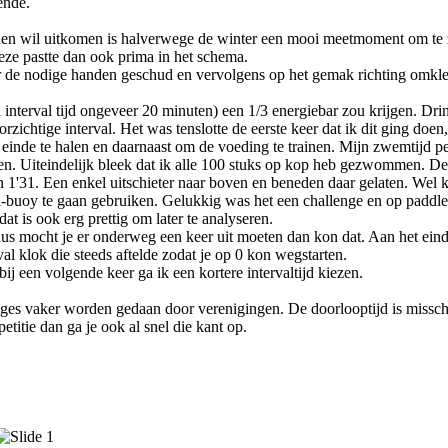
ende.
nden wil uitkomen is halverwege de winter een mooi meetmoment om te 
eze pastte dan ook prima in het schema.
r de nodige handen geschud en vervolgens op het gemak richting omkl
interval tijd ongeveer 20 minuten) een 1/3 energiebar zou krijgen. Dri
zichtige interval. Het was tenslotte de eerste keer dat ik dit ging doen,
et einde te halen en daarnaast om de voeding te trainen. Mijn zwemtijd p
n. Uiteindelijk bleek dat ik alle 100 stuks op kop heb gezwommen. De
 1'31. Een enkel uitschieter naar boven en beneden daar gelaten. Wel 
ll-buoy te gaan gebruiken. Gelukkig was het een challenge en op paddle
t is ook erg prettig om later te analyseren.
dus mocht je er onderweg een keer uit moeten dan kon dat. Aan het ein
al klok die steeds aftelde zodat je op 0 kon wegstarten.
ij een volgende keer ga ik een kortere intervaltijd kiezen.
lenges vaker worden gedaan door verenigingen. De doorlooptijd is missc
etitie dan ga je ook al snel die kant op.