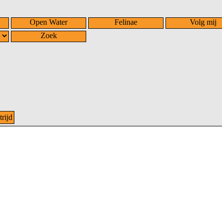
Open Water
Felinae
Volg mij
Zoek
rijd