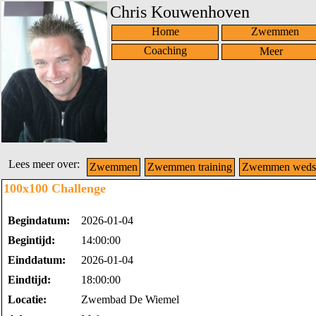
Chris Kouwenhoven
Home
Zwemmen
Coaching
Lees meer over:
Zwemmen
Zwemmen training
Zwemmen wedst
100x100 Challenge
Begindatum:
2026-01-04
Begintijd:
14:00:00
Einddatum:
2026-01-04
Eindtijd:
18:00:00
Locatie:
Zwembad De Wiemel