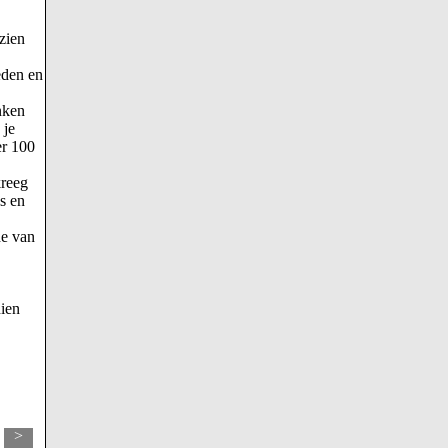
zien
eden en
nken
 je
er 100
kreeg
s en
de van
hien
>