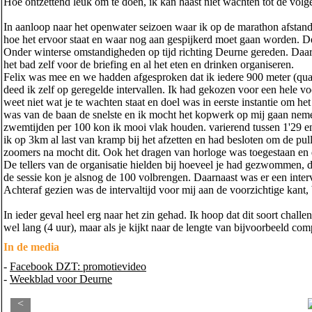
Hoe ontzettend leuk om te doen, ik kan haast niet wachten tot de volg
In aanloop naar het openwater seizoen waar ik op de marathon afsta
hoe het ervoor staat en waar nog aan gespijkerd moet gaan worden. D
Onder winterse omstandigheden op tijd richting Deurne gereden. Daa
het bad zelf voor de briefing en al het eten en drinken organiseren.
Felix was mee en we hadden afgesproken dat ik iedere 900 meter (qua 
deed ik zelf op geregelde intervallen. Ik had gekozen voor een hele voor
weet niet wat je te wachten staat en doel was in eerste instantie om h
was van de baan de snelste en ik mocht het kopwerk op mij gaan neme
zwemtijden per 100 kon ik mooi vlak houden. varierend tussen 1'29 en
ik op 3km al last van kramp bij het afzetten en had besloten om de pu
zoomers na mocht dit. Ook het dragen van horloge was toegestaan en da
De tellers van de organisatie hielden bij hoeveel je had gezwommen, 
de sessie kon je alsnog de 100 volbrengen. Daarnaast was er een interv
Achteraf gezien was de intervaltijd voor mij aan de voorzichtige kant, b
In ieder geval heel erg naar het zin gehad. Ik hoop dat dit soort chal
wel lang (4 uur), maar als je kijkt naar de lengte van bijvoorbeeld comp
In de media
-
Facebook DZT: promotievideo
-
Weekblad voor Deurne
<