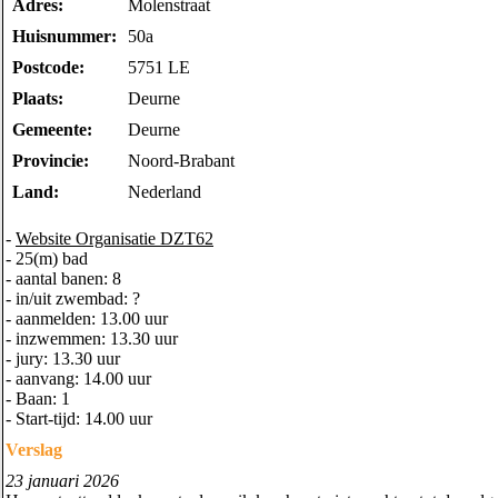
Adres:
Molenstraat
Huisnummer:
50a
Postcode:
5751 LE
Plaats:
Deurne
Gemeente:
Deurne
Provincie:
Noord-Brabant
Land:
Nederland
-
Website Organisatie DZT62
- 25(m) bad
- aantal banen: 8
- in/uit zwembad: ?
- aanmelden: 13.00 uur
- inzwemmen: 13.30 uur
- jury: 13.30 uur
- aanvang: 14.00 uur
- Baan: 1
- Start-tijd: 14.00 uur
Verslag
23 januari 2026