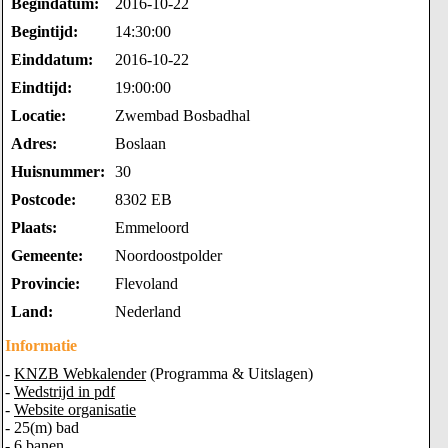
Begindatum:
2016-10-22
Begintijd:
14:30:00
Einddatum:
2016-10-22
Eindtijd:
19:00:00
Locatie:
Zwembad Bosbadhal
Adres:
Boslaan
Huisnummer:
30
Postcode:
8302 EB
Plaats:
Emmeloord
Gemeente:
Noordoostpolder
Provincie:
Flevoland
Land:
Nederland
Informatie
-
KNZB Webkalender
(Programma & Uitslagen)
-
Wedstrijd in pdf
-
Website organisatie
- 25(m) bad
- 6 banen