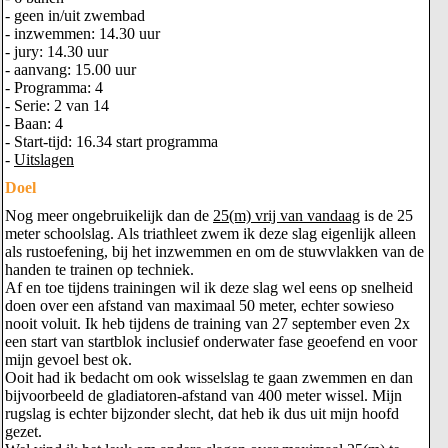
- geen in/uit zwembad
- inzwemmen: 14.30 uur
- jury: 14.30 uur
- aanvang: 15.00 uur
- Programma: 4
- Serie: 2 van 14
- Baan: 4
- Start-tijd: 16.34 start programma
-
Uitslagen
Doel
Nog meer ongebruikelijk dan de
25(m) vrij van vandaag
is de 25
meter schoolslag. Als triathleet zwem ik deze slag eigenlijk alleen
als rustoefening, bij het inzwemmen en om de stuwvlakken van de
handen te trainen op techniek.
Af en toe tijdens trainingen wil ik deze slag wel eens op snelheid
doen over een afstand van maximaal 50 meter, echter sowieso
nooit voluit. Ik heb tijdens de training van 27 september even 2x
een start van startblok inclusief onderwater fase geoefend en voor
mijn gevoel best ok.
Ooit had ik bedacht om ook wisselslag te gaan zwemmen en dan
bijvoorbeeld de gladiatoren-afstand van 400 meter wissel. Mijn
rugslag is echter bijzonder slecht, dat heb ik dus uit mijn hoofd
gezet.