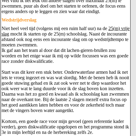
Wel vind ik het leuk om andere slagen over maximaal 25(m) te
zwemmen, puur als doel om het starten te oefenen, de focus eens
ergens anders op te leggen en zien waar dat eindigt.
Wedstrijdverslag
Niet heel veel tijd (volgens mij een ruim half uur) na de
25(m) vrije
slag
mocht ik starten op de 25(m) schoolslag. Naast de incourante
afstand ook nog eens een incourante slag om op wedstrijdtempo te
moeten zwemmen.
Ik gaf aan het team al door dat dit lachen-gieren-brullen zou
worden en het enige waar ik mij op wilde focussen was een goede
race zonder diskwalificatie.
Start was dit keer een stuk beter. Onderwaterfase armen had ik net
iets te vroeg ingezet en was wat slordig. Met de benen heb ik nooit
goede stuwing gehad en ik zat ook weer net te diep waardoor het
ook weer wat te lang duurde voor ik de slag boven kon inzetten.
Daarna was het zo goed en kwaad als ik schoolslag kan zwemmen
naar de overkant toe. Bij de laatste 2 slagen mezelf extra focus op
het goed aantikken laten hebben en voor de zekerheid toch maar
met de vingers boven water aangetikt.
Kortom, een goede race voor mijn gevoel (geen referentie kader
verder), geen diskwalificatie opgelopen en het programma stond ik
3e in mijn leeftijd en na de herbereking zelfs 2e.