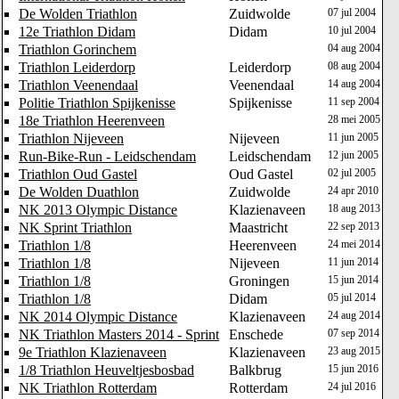
De Wolden Triathlon
Zuidwolde
07 jul 2004
12e Triathlon Didam
Didam
10 jul 2004
Triathlon Gorinchem
04 aug 2004
Triathlon Leiderdorp
Leiderdorp
08 aug 2004
Triathlon Veenendaal
Veenendaal
14 aug 2004
Politie Triathlon Spijkenisse
Spijkenisse
11 sep 2004
18e Triathlon Heerenveen
28 mei 2005
Triathlon Nijeveen
Nijeveen
11 jun 2005
Run-Bike-Run - Leidschendam
Leidschendam
12 jun 2005
Triathlon Oud Gastel
Oud Gastel
02 jul 2005
De Wolden Duathlon
Zuidwolde
24 apr 2010
NK 2013 Olympic Distance
Klazienaveen
18 aug 2013
NK Sprint Triathlon
Maastricht
22 sep 2013
Triathlon 1/8
Heerenveen
24 mei 2014
Triathlon 1/8
Nijeveen
11 jun 2014
Triathlon 1/8
Groningen
15 jun 2014
Triathlon 1/8
Didam
05 jul 2014
NK 2014 Olympic Distance
Klazienaveen
24 aug 2014
NK Triathlon Masters 2014 - Sprint
Enschede
07 sep 2014
9e Triathlon Klazienaveen
Klazienaveen
23 aug 2015
1/8 Triathlon Heuveltjesbosbad
Balkbrug
15 jun 2016
NK Triathlon Rotterdam
Rotterdam
24 jul 2016