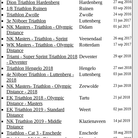
Dion Triathlon Hardenberg
Hardenberg
27 aug 2016
1/8 Triathlon Ruinen
Ruinen
03 sep 2016
Triathlon Zwolle
Zwolle
24 sep 2016
3e Nijboer Triathlon
Luttenberg
11 jun 2017
NK Masters - Triathlon - Olympic
Didam
01 jul 2017
Distance
NK Masters - Triathlon - Sprint
Veenendaal
26 aug 2017
WK Masters - Triathlon - Olympic
Rotterdam
17 sep 2017
Distance
Triami - Super Sprint Triathlon 2018
Deventer
29 apr 2018
- Deventer
Triathlon Hengelo 2018
Hengelo
27 mei 2018
4e Nijboer Triathlon - Luttenberg -
Luttenberg
03 jun 2018
2018
NK Masters- Triathlon - Olympic
Zeewolde
23 jun 2018
Distance - 2018
EK Triathlon 2018 - Olympic
Tartu
21 jul 2018
Distance - Masters
EK Triathlon 2019 - Standard
Weert
02 jun 2019
Distance
NK Triathlon 2019 - Middle
Klazienaveen
14 jul 2019
Distance
Triathlon - Cat 3 - Enschede
Enschede
18 aug 2019