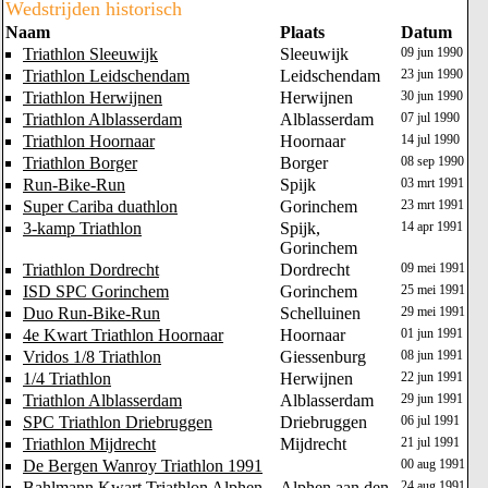
Wedstrijden historisch
Naam
Plaats
Datum
Triathlon Sleeuwijk
Sleeuwijk
09 jun 1990
Triathlon Leidschendam
Leidschendam
23 jun 1990
Triathlon Herwijnen
Herwijnen
30 jun 1990
Triathlon Alblasserdam
Alblasserdam
07 jul 1990
Triathlon Hoornaar
Hoornaar
14 jul 1990
Triathlon Borger
Borger
08 sep 1990
Run-Bike-Run
Spijk
03 mrt 1991
Super Cariba duathlon
Gorinchem
23 mrt 1991
3-kamp Triathlon
Spijk,
14 apr 1991
Gorinchem
Triathlon Dordrecht
Dordrecht
09 mei 1991
ISD SPC Gorinchem
Gorinchem
25 mei 1991
Duo Run-Bike-Run
Schelluinen
29 mei 1991
4e Kwart Triathlon Hoornaar
Hoornaar
01 jun 1991
Vridos 1/8 Triathlon
Giessenburg
08 jun 1991
1/4 Triathlon
Herwijnen
22 jun 1991
Triathlon Alblasserdam
Alblasserdam
29 jun 1991
SPC Triathlon Driebruggen
Driebruggen
06 jul 1991
Triathlon Mijdrecht
Mijdrecht
21 jul 1991
De Bergen Wanroy Triathlon 1991
00 aug 1991
Bahlmann Kwart Triathlon Alphen
Alphen aan den
24 aug 1991