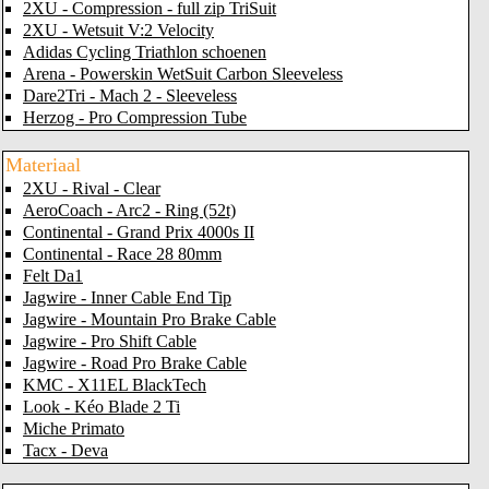
2XU - Compression - full zip TriSuit
2XU - Wetsuit V:2 Velocity
Adidas Cycling Triathlon schoenen
Arena - Powerskin WetSuit Carbon Sleeveless
Dare2Tri - Mach 2 - Sleeveless
Herzog - Pro Compression Tube
Materiaal
2XU - Rival - Clear
AeroCoach - Arc2 - Ring (52t)
Continental - Grand Prix 4000s II
Continental - Race 28 80mm
Felt Da1
Jagwire - Inner Cable End Tip
Jagwire - Mountain Pro Brake Cable
Jagwire - Pro Shift Cable
Jagwire - Road Pro Brake Cable
KMC - X11EL BlackTech
Look - Kéo Blade 2 Ti
Miche Primato
Tacx - Deva