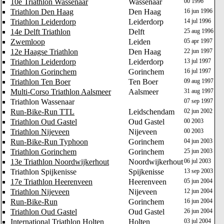
10e Triathlon Wassenaar
Wassenaar
00 1996
Triathlon Den Haag
Den Haag
16 jun 1996
Triathlon Leiderdorp
Leiderdorp
14 jul 1996
14e Delft Triathlon
Delft
25 aug 1996
Zwemloop
Leiden
05 apr 1997
12e Haagse Triathlon
Den Haag
22 jun 1997
Triathlon Leiderdorp
Leiderdorp
13 jul 1997
Triathlon Gorinchem
Gorinchem
16 jul 1997
Triathlon Ten Boer
Ten Boer
09 aug 1997
Multi-Corso Triathlon Aalsmeer
Aalsmeer
31 aug 1997
Triathlon Wassenaar
07 sep 1997
Run-Bike-Run TTL
Leidschendam
02 jun 2002
Triathlon Oud Gastel
Oud Gastel
00 2003
Triathlon Nijeveen
Nijeveen
00 2003
Run-Bike-Run Typhoon
Gorinchem
04 jun 2003
Triathlon Gorinchem
Gorinchem
25 jun 2003
13e Triathlon Noordwijkerhout
Noordwijkerhout
06 jul 2003
Triathlon Spijkenisse
Spijkenisse
13 sep 2003
17e Triathlon Heerenveen
Heerenveen
05 jun 2004
Triathlon Nijeveen
Nijeveen
12 jun 2004
Run-Bike-Run
Gorinchem
16 jun 2004
Triathlon Oud Gastel
Oud Gastel
26 jun 2004
International Triathlon Holten
Holten
03 jul 2004