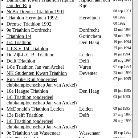
aan den Rijn
Rijn
NeBo Drentse Triathlon 1991
08 sep 1991
Triathlon Herwijnen 1992
Herwijnen
00 1992
Drentse Triathlon 1992
00 1992
9e Triathlon Dordrecht
Dordrecht
12 mei 1994
Triathlon 1/4
Gorinchem
28 mei 1994
1/4 Triathlon
Den Haag
19 jun 1994
L.P.S.V 1/4 Triathlon
25 jun 1994
De Zijl-L.G.B. Triathlon
Leiden
10 jul 1994
Delft Triathlon
Delft
28 aug 1994
1/8e Triathlon Jan van Arckel
Vuren
07 sep 1994
NK Studenten Kwart Triathlon
Deventer
25 mei 1995
Run-Bike-Run (onderdeel
07 jun 1995
clubkampioenschap Jan van Arckel)
10e Haagse Triathlon
Den Haag
18 jun 1995
1/8 Triathlon (onderdeel
05 jul 1995
clubkampioenschap Jan van Arckel)
McDonald's Triathlon Leiden
Leiden
09 jul 1995
13e Delft Triathlon
Delft
27 aug 1995
1/8 Triathlon (onderdeel
30 aug 1995
clubkampioenschap Jan van Arckel)
9e Triathlon van Wassenaar
Wassenaar
10 sep 1995